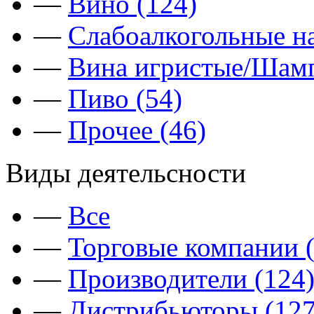
—
Вино (124)
—
Слабоалкогольные на
—
Вина игристые/Шамп
—
Пиво (54)
—
Прочее (46)
Виды деятельсности
—
Все
—
Торговые компании (
—
Производители (124
—
Дистрибьюторы (127