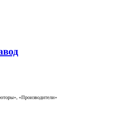
авод
ьюторы», «Производители»