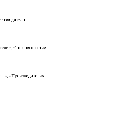
роизводители»
тели», «Торговые сети»
ёры», «Производители»