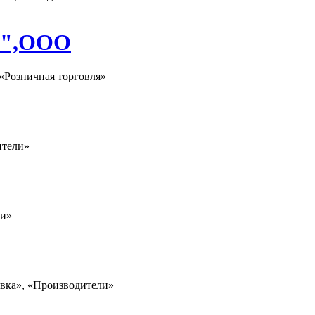
й",ООО
«Розничная торговля»
ители»
ли»
овка», «Производители»