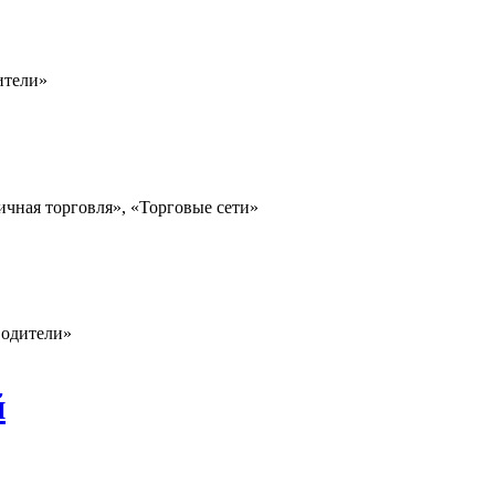
ители»
ичная торговля», «Торговые сети»
водители»
й