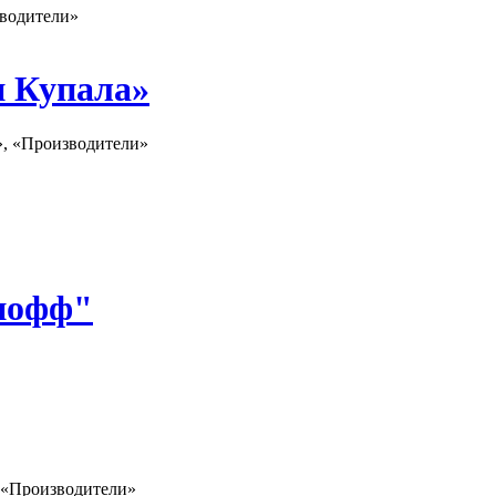
зводители»
н Купала»
», «Производители»
нофф"
, «Производители»