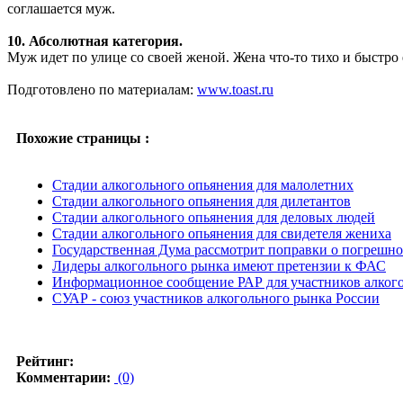
соглашается муж.
10. Абсолютная категория.
Муж идет по улице со своей женой. Жена что-то тихо и быстро
Подготовлено по материалам:
www.toast.ru
Похожие страницы :
Стадии алкогольного опьянения для малолетних
Стадии алкогольного опьянения для дилетантов
Стадии алкогольного опьянения для деловых людей
Стадии алкогольного опьянения для свидетеля жениха
Государственная Дума рассмотрит поправки о погрешн
Лидеры алкогольного рынка имеют претензии к ФАС
Информационное сообщение РАР для участников алког
СУАР - союз участников алкогольного рынка России
Рейтинг:
Комментарии:
(0)