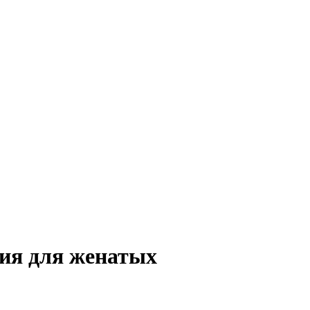
ия для женатых