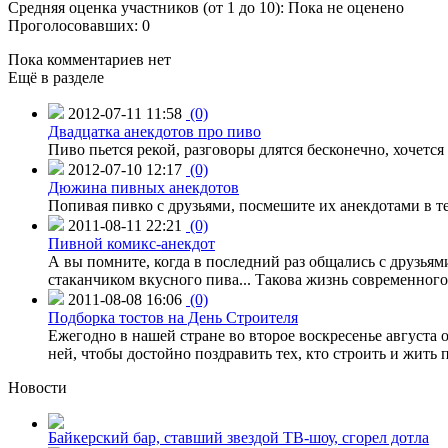
Средняя оценка участников (от 1 до 10): Пока не оценено
Проголосовавших: 0
Пока комментариев нет
Ещё в разделе
2012-07-11 11:58
(0)
Двадцатка анекдотов про пиво
Пиво пьется рекой, разговоры длятся бесконечно, хочется
2012-07-10 12:17
(0)
Дюжина пивных анекдотов
Попивая пивко с друзьями, посмешите их анекдотами в т
2011-08-11 22:21
(0)
Пивной комикс-анекдот
А вы помните, когда в последний раз общались с друзьями
стаканчиком вкусного пива... Такова жизнь современного
2011-08-08 16:06
(0)
Подборка тостов на День Строителя
Ежегодно в нашей стране во второе воскресенье августа 
ней, чтобы достойно поздравить тех, кто строить и жить 
Новости
Байкерский бар, ставший звездой ТВ-шоу, сгорел дотла