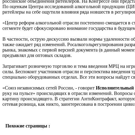
российские объединения ритейлеров. На Конгрессе они предста
По оценкам Центра исследований алкогольной продукции (ЦИФ
ритейлеры на себе ощутили влияния ряда новшеств в регулиро
«Центр реформ алкогольной отрасли постепенно смещается в с
сегменте будет сфокусировано внимание государства в будущем
В частности, острую дискуссию вызвали нормы удаленности об
также ожидает ряд изменений. Росалкогольрегулирования разра
рынка, знакомых с первой версией документа (в данный момен
предъявлял для оптовых складов.
Затрагивает розничную торговлю и тема введения МРЦ на игри
силы. Беспокоит участников отрасли и перспектива введения 
специально оборудованных отделах. Все эти вопросы найдут с
«Союз независимых сетей России, - говорит
Исполнительный 
руку на пульсе» происходящих в отрасли изменений. Вопросы 
картину происходящего. В стратегии АнтиКонтрафакт, которую 
сетевая розница, как никто, заинтересована в построении цив
Похожие страницы :