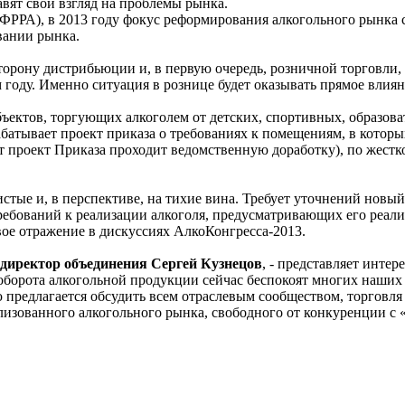
вят свой взгляд на проблемы рынка.
РРА), в 2013 году фокус реформирования алкогольного рынка с
вании рынка.
торону дистрибьюции и, в первую очередь, розничной торговли,
 году. Именно ситуация в рознице будет оказывать прямое влиян
ъектов, торгующих алкоголем от детских, спортивных, образов
батывает проект приказа о требованиях к помещениям, в которы
т проект Приказа проходит ведомственную доработку), по жестк
стые и, в перспективе, на тихие вина. Требует уточнений новы
требований к реализации алкоголя, предусматривающих его реал
вое отражение в дискуссиях АлкоКонгресса-2013.
директор объединения Сергей Кузнецов
, - представляет инте
оборота алкогольной продукции сейчас беспокоят многих наших
предлагается обсудить всем отраслевым сообществом, торговля 
илизованного алкогольного рынка, свободного от конкуренции с