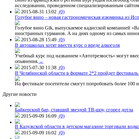
исследовании, проведенном специализированным сайтом 
2015-08-31 13:02
(0)
Голубое вино – новая гастрономическая изюминка из Ис
Голубое вино Gïk, выпускаемое кадисской компанией «Ba
иностранных гурманов. А на днях одному из самых инн
2015-08-28 15:49
(0)
В автошколах хотят ввести курс о вреде алкоголя
Учебный курс под названием «Автотрезвость» могут вве
опьянения.
→
2015-07-30 11:38
(0)
В Челябинской области в формате 2*2 пройдет фестивал
На фестивале посетители смогут попробовать более 100 н
Другие новости
Байкерский бар, ставший звездой ТВ-шоу, сгорел дотла
2015-09-09 16:09
(0)
В Калужской области в детском магазине торговали водк
2015-09-09 16:02
(0)