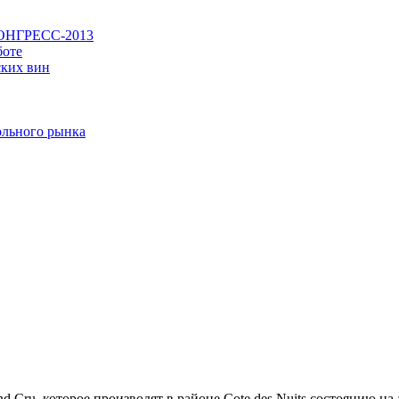
ОНГРЕСС-2013
боте
ских вин
ольного рынка
 Cru, которое производят в районе Cote des Nuits состоянию на