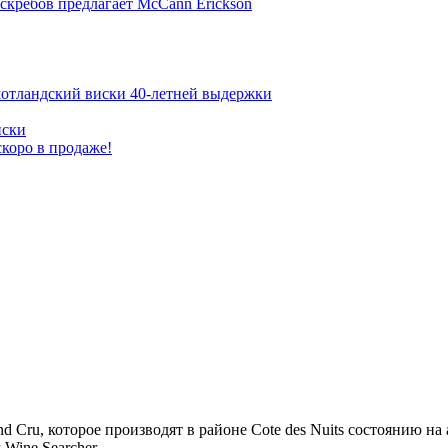
скребов предлагает McCann Erickson
шотландский виски 40-летней выдержки
иски
коро в продаже!
 Cru, которое производят в районе Cote des Nuits состоянию на
Wine Searcher.
→