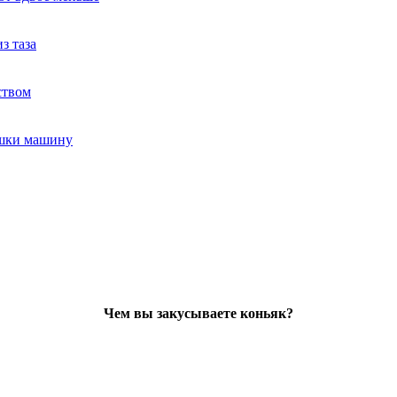
з таза
ством
ушки машину
Чем вы закусываете коньяк?