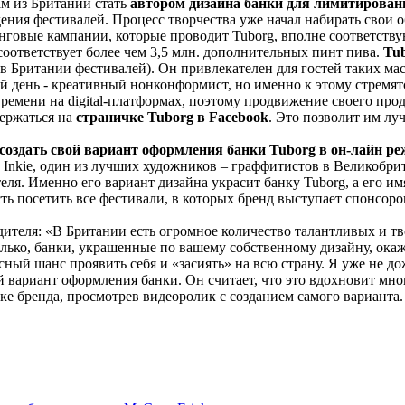
м из Британии стать
автором дизайна банки для лимитирован
ния фестивалей. Процесс творчества уже начал набирать свои о
говые кампании, которые проводит Tuborg, вполне соответству
оответствует более чем 3,5 млн. дополнительных пинт пива.
Tu
тных в Британии фестивалей). Он привлекателен для гостей таких
ий день - креативный нонконформист, но именно к этому стремя
времени на digital-платформах, поэтому продвижение своего про
держаться на
страничке Tuborg в Facebook
. Это позволит им лу
создать свой вариант оформления банки Tuborg в он-лайн ре
ит Inkie, один из лучших художников – граффитистов в Великоб
еля. Именно его вариант дизайна украсит банку Tuborg, а его им
ь посетить все фестивали, в которых бренд выступает спонсоро
едителя: «В Британии есть огромное количество талантливых и т
олько, банки, украшенные по вашему собственному дизайну, ока
сный шанс проявить себя и «засиять» на всю страну. Я уже не д
свой вариант оформления банки. Он считает, что это вдохновит м
ке бренда, просмотрев видеоролик с созданием самого варианта.