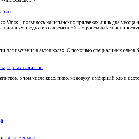
пании
co Vinos», появилось на испанских прилавках лишь два месяца 
овационных продуктов современной гастрономии Испаниипосвят
сти для изучения в автошколах. С помощью специалиных очков б
ь народных напитков
апитков, в том числе квас, пиво, медовуху, имбирный эль и нас
ой
ют вдвое меньше