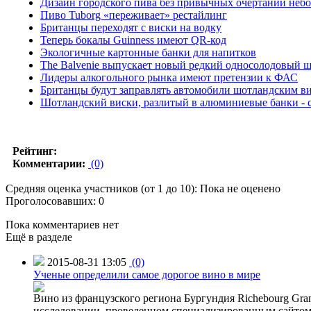
Дизайн городского пива без привычных очертаний небо
Пиво Tuborg «переживает» рестайлинг
Британцы переходят с виски на водку
Теперь бокалы Guinness имеют QR-код
Экологичные картонные банки для напитков
The Balvenie выпускает новый редкий односолодовый 
Лидеры алкогольного рынка имеют претензии к ФАС
Британцы будут заправлять автомобили шотландским в
Шотландский виски, разлитый в алюминиевые банки - с
Рейтинг:
Комментарии:
(0)
Средняя оценка участников (от 1 до 10): Пока не оценено
Проголосовавших: 0
Пока комментариев нет
Ещё в разделе
2015-08-31 13:05
(0)
Ученые определили самое дорогое вино в мире
Вино из французского региона Бургундия Richebourg Grand
исследовании, проведенном специализированным сайтом 