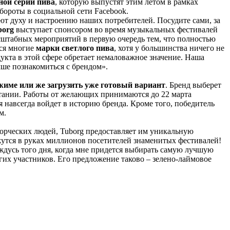
ной серии пива
, которую выпустят этим летом в рамках
бороты в социальной сети Facebook.
ют духу и настроению наших потребителей. Посудите сами, за
borg
выступает спонсором во время музыкальных фестивалей
 масштабных мероприятий в первую очередь тем, что полностью
тся многие
марки светлого пива
, хотя у большинства ничего не
дукта в этой сфере обретает немаловажное значение. Наша
чше познакомиться с брендом».
жиме или же загрузить уже готовый вариант
. Бренд выберет
ритании. Работы от желающих принимаются до 22 марта
я навсегда войдет в историю бренда. Кроме того, победитель
м.
ворческих людей, Tuborg предоставляет им уникальную
жутся в руках миллионов посетителей знаменитых фестивалей!
ождусь того дня, когда мне придется выбирать самую лучшую
ногих участников. Его предложение таково – зелено-лаймовое