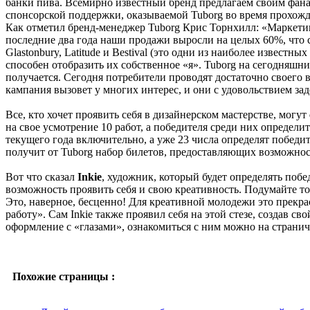
банки пива. Всемирно известный бренд предлагаем своим фана
спонсорской поддержки, оказываемой Tuborg во время прохожде
Как отметил бренд-менеджер Tuborg Крис Торнхилл: «Маркетин
последние два года наши продажи выросли на целых 60%, что с
Glastonbury, Latitude и Bestival (это одни из наиболее извес
способен отобразить их собственное «я». Tuborg на сегодняшн
получается. Сегодня потребители проводят достаточно своего 
кампания вызовет у многих интерес, и они с удовольствием за
Все, кто хочет проявить себя в дизайнерском мастерстве, могут
на свое усмотрение 10 работ, а победителя среди них определ
текущего года включительно, а уже 23 числа определят победит
получит от Tuborg набор билетов, предоставляющих возможност
Вот что сказал
Inkie
, художник, который будет определять поб
возможность проявить себя и свою креативность. Подумайте т
Это, наверное, бесценно! Для креативной молодежи это прекра
работу». Сам Inkie также проявил себя на этой стезе, создав 
оформление с «глазами», ознакомиться с ним можно на странич
Похожие страницы :