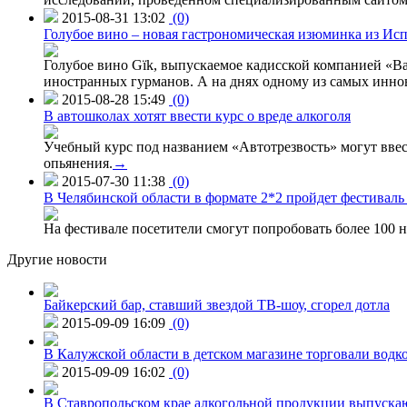
2015-08-31 13:02
(0)
Голубое вино – новая гастрономическая изюминка из Ис
Голубое вино Gïk, выпускаемое кадисской компанией «Ba
иностранных гурманов. А на днях одному из самых инн
2015-08-28 15:49
(0)
В автошколах хотят ввести курс о вреде алкоголя
Учебный курс под названием «Автотрезвость» могут вве
опьянения.
→
2015-07-30 11:38
(0)
В Челябинской области в формате 2*2 пройдет фестивал
На фестивале посетители смогут попробовать более 100 н
Другие новости
Байкерский бар, ставший звездой ТВ-шоу, сгорел дотла
2015-09-09 16:09
(0)
В Калужской области в детском магазине торговали водк
2015-09-09 16:02
(0)
В Ставропольском крае алкогольной продукции выпуска