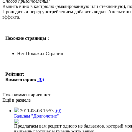
Способ приготовления:
Вылить вино в кастрюлю (эмалированную или стеклянную), пол
Процедить и перед употреблением добавить водки. Апельсины м
эффекта.
Похожие страницы :
Нет Похожих Страниц
Рейтинг:
Комментарии:
(0)
Пока комментариев нет
Ещё в разделе
2011-08-08 15:53
(0)
Бальзам "Долголетие"
Предлагаем вам рецепт одного из бальзамов, который мо
выпьешь глоточек и будешь жить вечно...
→