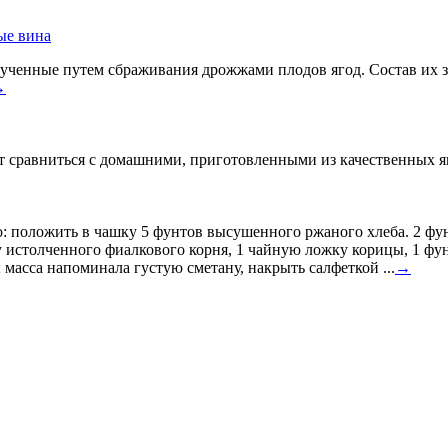
ые вина
ученные путем сбраживания дрожжами плодов ягод. Состав их за
→
 сравниться с домашними, приготовленными из качественных яго
: положить в чашку 5 фунтов высушенного ржаного хлеба. 2 фун
 истолченного фиалкового корня, 1 чайную ложку корицы, 1 фунт
 масса напоминала густую сметану, накрыть салфеткой ...
→