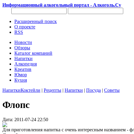
Информационный алкогольный портал - Алкоголь.Су
Расширенный поиск
О проекте
RSS
Новости
Обзоры
Каталог компаний
Напитки
Алкопедия
Креатив
Юмор
Кухня
Напитки
Коктейли
|
Рецепты
|
Напитки
|
Посуда
|
Советы
Флопс
Дата: 2011-07-24 22:50
Для приготовления напитка с очень интересным названием - флоп