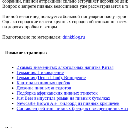
собраний, пивной аттракцион сильно затрудняет дорожное дви
Вопрос о запрете пивных велосипедов уже рассматривается в т
Пивной велосипед пользуется большой популярностью у турист
Однако городские власти крупных городов обоснованно рассма
на дорогах пробки и заторы.
Подготовлено по материалам:
drinkblog.ru
Похожие страницы :
2 самых знаменитых алкогольных напитка Китая
Германия. Пивоварение
Германия (Deutschland). Виноделие
Картина из пивных пробок
Дюжина пивных анекдотов
Подборка африканских пивных этикеток
Just Beer выпустила роман на пивных бутылках
Newcastle Brown Ale - билборд из пивных крышечек
Составлен рейтинг пивных брендов с эксцентричными 