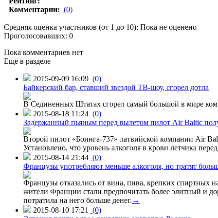
Рейтинг:
Комментарии:
(0)
Средняя оценка участников (от 1 до 10): Пока не оценено
Проголосовавших: 0
Пока комментариев нет
Ещё в разделе
2015-09-09 16:09
(0)
Байкерский бар, ставший звездой ТВ-шоу, сгорел дотла
В Сединенных Штатах сгорел самый большой в мире комп
2015-08-18 11:24
(0)
Задержанный пьяным перед вылетом пилот Air Baltic по
Второй пилот «Боинга-737» латвийской компании Air Balt
Установлено, что уровень алкоголя в крови летчика пере
2015-08-14 21:44
(0)
Французы употребляют меньше алкоголя, но тратят больш
Французы отказались от вина, пива, крепких спиртных на
жители Франции стали предпочитать более элитный и доро
потратила на него больше денег.
→
2015-08-10 17:21
(0)