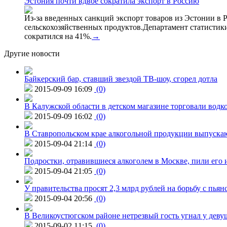
Эстония почти вдвое сократила экспорт в Россию
Из-за введенных санкций экспорт товаров из Эстонии в Р
сельскохозяйственных продуктов.Департамент статистики
сократился на 41%.
→
Другие новости
Байкерский бар, ставший звездой ТВ-шоу, сгорел дотла
2015-09-09 16:09
(0)
В Калужской области в детском магазине торговали водк
2015-09-09 16:02
(0)
В Ставропольском крае алкогольной продукции выпуска
2015-09-04 21:14
(0)
Подростки, отравившиеся алкоголем в Москве, пили его и
2015-09-04 21:05
(0)
У правительства просят 2,3 млрд рублей на борьбу с пьян
2015-09-04 20:56
(0)
В Великоустюгском районе нетрезвый гость угнал у дев
2015-09-02 11:15
(0)