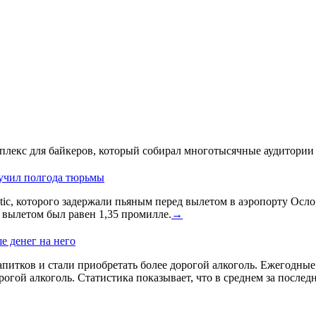
лекс для байкеров, который собирал многотысячные аудитории 
лучил полгода тюрьмы
ic, которого задержали пьяным перед вылетом в аэропорту Осло
д вылетом был равен 1,35 промилле.
→
е денег на него
питков и стали приобретать более дорогой алкоголь. Ежегодные и
гой алкоголь. Статистика показывает, что в среднем за послед