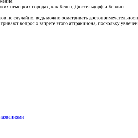
жение.
аких немецких городах, как Кельн, Дюссельдорф и Берлин.
ов не случайно, ведь можно осматривать достопримечательност
тривают вопрос о запрете этого аттракциона, поскольку увлече
названиями