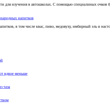
сти для изучения в автошколах. С помощью специалиных очков б
ь народных напитков
апитков, в том числе квас, пиво, медовуху, имбирный эль и нас
ой
ют вдвое меньше
з таза
ством