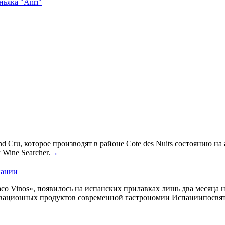
ньяка "Anri"
 Cru, которое производят в районе Cote des Nuits состоянию на
Wine Searcher.
→
пании
co Vinos», появилось на испанских прилавках лишь два месяца 
овационных продуктов современной гастрономии Испаниипосвят