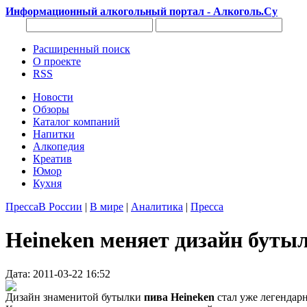
Информационный алкогольный портал - Алкоголь.Су
Расширенный поиск
О проекте
RSS
Новости
Обзоры
Каталог компаний
Напитки
Алкопедия
Креатив
Юмор
Кухня
Пресса
В России
|
В мире
|
Аналитика
|
Пресса
Heineken меняет дизайн буты
Дата: 2011-03-22 16:52
Дизайн знаменитой бутылки
пива Heineken
стал уже легендар