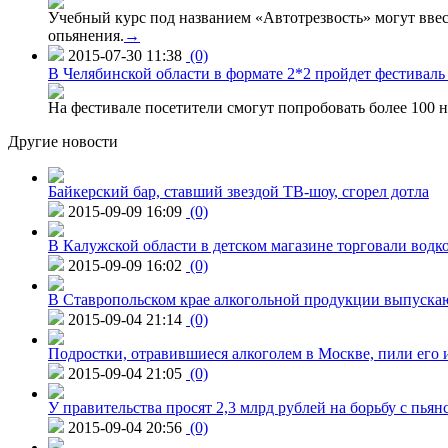
Учебный курс под названием «Автотрезвость» могут вве
опьянения.
→
2015-07-30 11:38
(0)
В Челябинской области в формате 2*2 пройдет фестивал
На фестивале посетители смогут попробовать более 100 н
Другие новости
Байкерский бар, ставший звездой ТВ-шоу, сгорел дотла
2015-09-09 16:09
(0)
В Калужской области в детском магазине торговали водк
2015-09-09 16:02
(0)
В Ставропольском крае алкогольной продукции выпуска
2015-09-04 21:14
(0)
Подростки, отравившиеся алкоголем в Москве, пили его и
2015-09-04 21:05
(0)
У правительства просят 2,3 млрд рублей на борьбу с пьян
2015-09-04 20:56
(0)