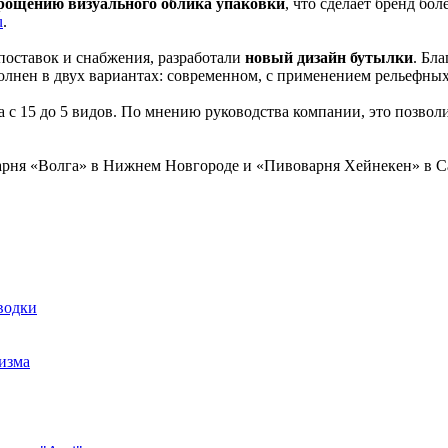
рощению визуального облика упаковки
, что сделает бренд бо
u
.
поставок и снабжения, разработали
новый дизайн бутылки
. Бл
лнен в двух вариантах: современном, с применением рельефных
а с 15 до 5 видов. По мнению руководства компании, это позвол
арня «Волга» в Нижнем Новгороде и «Пивоварня Хейнекен» в Са
водки
низма