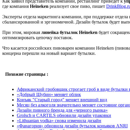
Как заявил представитель компании, рестайлинг приведет к
уп
где компания
Heineken
реализует свое пиво, пишет
DrinkBlog.r
Эксперты отдела маркетинга компании, при поддержке отдела 
сбалансированной и эргономичной. Дизайн бутылок будет выпо
При этом, мировая
линейка бутылок Heineken
будет сокращен
оптимизировать цепочку поставок.
Что касается российских пивоварен компании Heineken (пивов
концерна перешли на новый вариант бутылки.
Похожие страницы :
Африканский гробовщик строгает гроб в виде бутылки 
«Добрый Шубин» меняет облик
Конъяк "Старый город" меняет внешний вид
Месяц без алкоголя значительно меняет состояние орга
Дизайн пивного бренда для «черного рынка»
Grolsch и CARTILS обновили дизайн упаковки
«Lithuanian vodka» снова изменила дизайн
«Фанагория» обновила дизайн бутылок коньяков ANRI