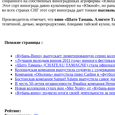
собранного на собственных виноградниках агрофирмы «Южная»
Этот сорт винограда давно культивируют на «Южной», но ра
во всех странах СНГ этот сорт винограда дает тонкие
высокок
Производитель отмечает, что
вино «Шато Тамань. Алиготе Т
телятиной, дичью, морепродуктами, блюдами тайской кухни, п
Похожие страницы :
«Кубань-Вино» выпускает лимитированную серию колл
«Лучшим молодым вином 2011 года» винного фестивал
«Шато Тамань» (CHATEAU TAMAGNE) стала официальны
Колорадская компания выпустила содовую с содержани
Компания «Оболонь» выпустила пиво Carling в «футбол
Боcтонская компания Samuel Adams выпустила самое до
В честь 50-летия независимости Ямайки компания Henn
Новая коллекция сухих вин «Mer Noire» от «Кубань-вин
«Кубань-вино» подвело итоги своей деятельности за пе
Рейтинг: