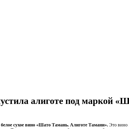
устила алиготе под маркой «Ш
о
белое сухое вино «Шато Тамань. Алиготе Тамани».
Это вино 