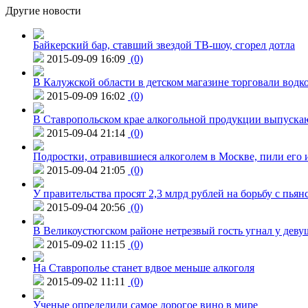
Другие новости
Байкерский бар, ставший звездой ТВ-шоу, сгорел дотла
2015-09-09 16:09
(0)
В Калужской области в детском магазине торговали водк
2015-09-09 16:02
(0)
В Ставропольском крае алкогольной продукции выпуска
2015-09-04 21:14
(0)
Подростки, отравившиеся алкоголем в Москве, пили его и
2015-09-04 21:05
(0)
У правительства просят 2,3 млрд рублей на борьбу с пьян
2015-09-04 20:56
(0)
В Великоустюгском районе нетрезвый гость угнал у дев
2015-09-02 11:15
(0)
На Ставрополье станет вдвое меньше алкоголя
2015-09-02 11:11
(0)
Ученые определили самое дорогое вино в мире