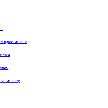
ой
ют вдвое меньше
з таза
ством
ушки машину