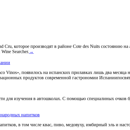
 Cru, которое производят в районе Cote des Nuits состоянию на
Wine Searcher.
→
пании
co Vinos», появилось на испанских прилавках лишь два месяца 
овационных продуктов современной гастрономии Испаниипосвят
сти для изучения в автошколах. С помощью специалиных очков б
ь народных напитков
апитков, в том числе квас, пиво, медовуху, имбирный эль и нас