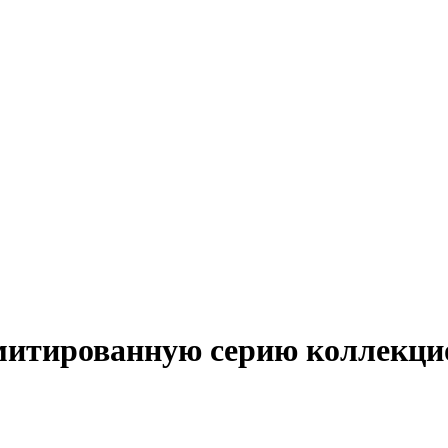
митированную серию коллекц