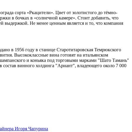
ограда сорта «Ркацители». Цвет от золотистого до тёмно-
жки в бочках в «солнечной камере». Стоит добавить, что
ней выдержкой. Не менее ценным является и то, что компания
здано в 1956 году в станице Старотитаровская Темрюкского
вития. Высококлассные вина готовят на итальянском
, шампанского и коньяка под торговыми марками "Шато Тамань"
в состав винного холдинга "Ариант", владеющего около 7 000
айнера Игоря Чапурина