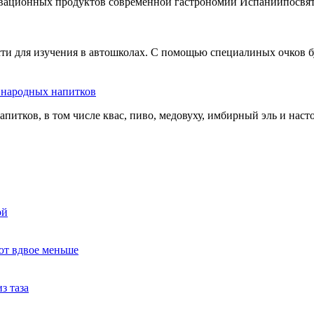
овационных продуктов современной гастрономии Испаниипосвят
сти для изучения в автошколах. С помощью специалиных очков б
ь народных напитков
апитков, в том числе квас, пиво, медовуху, имбирный эль и нас
ой
ют вдвое меньше
з таза