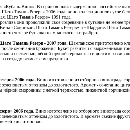
ия «Кубань-Вино». В серию вошли: выдержанное российское шам
. Шато Тамань Резерв» 2006 года, вино коллекционное сухое бел
ая. Шато Тамань Резерв» 1991 года.
 розлива они продолжили свое созревание в бутылке не менее т
Вина «Совиньон. Шато Тамань Резерв» и «Шардоне. Шато Тамань
вяносто четыре бутылки шампанского экстра-брют.
Шато Тамань Резерв» 2007 года.
Шампанское приготовлено кла
т после окончания брожения. Букет развитый с выраженными то
стью и свежестью, лёгкой пряной терпкостью и долгим развива
гра создадут атмосферу праздника.
езерв» 2006 года.
Вино изготовлено из отборного винограда со
с зеленоватым оттенком до золотистого. Аромат - сочетание ци
ы чёрной смородины с лёгкой терпкостью, пикантной горчинкой
зерв» 2006 года.
Вино изготовлено из отборного винограда со
 с зеленоватым оттенком до золотистого. В аромате свежие фру
свежей кислотностью.