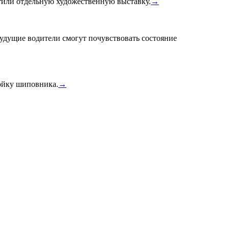
или отдельную художественную выставку.
→
удущие водители смогут почувствовать состояние
тойку шиповника.
→