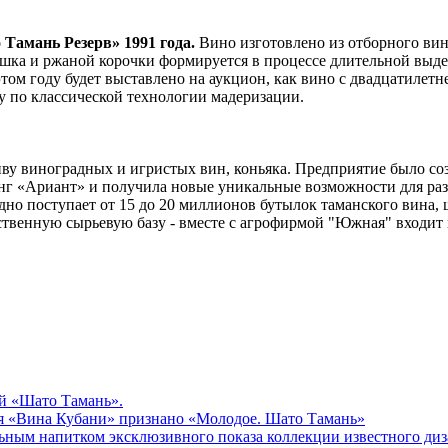
Тамань Резерв» 1991 года.
Вино изготовлено из отборного вин
шка и ржаной корочки формируется в процессе длительной выдер
 этом году будет выставлено на аукцион, как вино с двадцатилет
у по классической технологии мадеризации.
ву виноградных и игристых вин, коньяка. Предприятие было со
нг «Ариант» и получила новые уникальные возможности для раз
дно поступает от 15 до 20 миллионов бутылок таманского вина
ственную сырьевую базу - вместе с агрофирмой "Южная" входит 
й «Шато Тамань».
я «Вина Кубани» признано «Молодое. Шато Тамань»
м напитком эксклюзивного показа коллекции известного диз