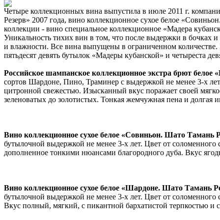
Четыре коллекционных вина выпустила в июле 2011 г. компан
Резерв» 2007 года, вино коллекционное сухое белое «Совиньон
коллекции - вино специальное коллекционное «Мадера кубанск
Уникальность тихих вин в том, что после выдержки в бочках и
и влажности. Все вина выпущены в ограниченном количестве. 
пятьдесят девять бутылок «Мадеры кубанской» и четыреста де
Российское шампанское коллекционное экстра брют белое «
сортов Шардоне, Пино, Траминер с выдержкой не менее 3-х ле
цитронной свежестью. Изысканный вкус поражает своей мягко
зеленоватых до золотистых. Тонкая жемчужная пена и долгая и
Вино коллекционное сухое белое «Совиньон. Шато Тамань Р
бутылочной выдержкой не менее 3-х лет. Цвет от соломенного 
дополненное тонкими нюансами благородного дуба. Вкус ягод
Вино коллекционное сухое белое «Шардоне. Шато Тамань Ре
бутылочной выдержкой не менее 3-х лет. Цвет от соломенного
Вкус полный, мягкий, с пикантной бархатистой терпкостью и 