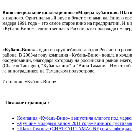
Вино специальное коллекционное «Мадера кубанская. Шато 
янтарного. Оригинальный вкус и букет с тонами калённого оре
мадера 1991 года – это самое старое вино на предприятии. И в
«Кубань-Вино» - единственная в России, кто производит мадер
«Кубань-Вино»
- один из крупнейших заводов России по розли
района. В 2003-м году компания «Кубань-Вино» вошла в холди
оборудовании, благодаря которому на российский рынок ежего
(Chateau Tamagne), "Кубань-вино" и "Вина Тамани". Имеет соб
га виноградников на Таманcком полуострове.
Источник: «Кубань-Вино»
Похожие страницы :
Компания «Кубань-Вино» выпустила алиготе под марко
«Лучшим молодым вином 2011 года» винного фестивал
«Шато Тамань» (CHATEAU TAMAGNE) стала официальны