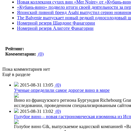
Новая коллекция сухих вин «Mer Noire» от «Кубань-вин
«Кубань-вино» подвело итоги своей деятельности за пе
Японский пивной бренд Asahi выпустил серию новино
The Balvenie выпускает новый редкий односолодовый 
Номерной резерв Шардоне Фанагории
Номерной резерв Алиготе Фанагории
Рейтинг:
Комментарии:
(0)
Пока комментариев нет
Ещё в разделе
2015-08-31 13:05
(0)
Ученые определили самое дорогое вино в мире
Вино из французского региона Бургундия Richebourg Grand
исследовании, проведенном специализированным сайтом 
2015-08-31 13:02
(0)
Голубое вино – новая гастрономическая изюминка из Ис
Голубое вино Gïk, выпускаемое кадисской компанией «Ba