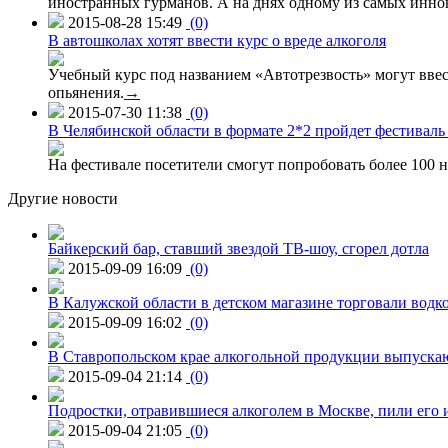
иностранных гурманов. А на днях одному из самых инн
2015-08-28 15:49
(0)
В автошколах хотят ввести курс о вреде алкоголя
Учебный курс под названием «Автотрезвость» могут вве
опьянения.
→
2015-07-30 11:38
(0)
В Челябинской области в формате 2*2 пройдет фестивал
На фестивале посетители смогут попробовать более 100 н
Другие новости
Байкерский бар, ставший звездой ТВ-шоу, сгорел дотла
2015-09-09 16:09
(0)
В Калужской области в детском магазине торговали водк
2015-09-09 16:02
(0)
В Ставропольском крае алкогольной продукции выпуска
2015-09-04 21:14
(0)
Подростки, отравившиеся алкоголем в Москве, пили его и
2015-09-04 21:05
(0)