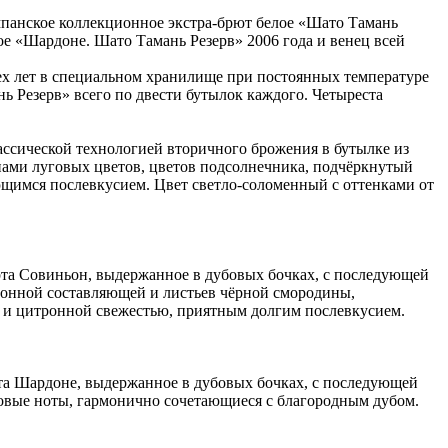
панское коллекционное экстра-брют белое «Шато Тамань
ое «Шардоне. Шато Тамань Резерв» 2006 года и венец всей
рех лет в специальном хранилище при постоянных температуре
 Резерв» всего по двести бутылок каждого. Четыреста
ссической технологией вторичного брожения в бутылке из
нами луговых цветов, цветов подсолнечника, подчёркнутый
ющимся послевкусием. Цвет светло-соломенный с оттенками от
рта Совиньон, выдержанное в дубовых бочках, с последующей
тронной составляющей и листьев чёрной смородины,
 и цитронной свежестью, приятным долгим послевкусием.
рта Шардоне, выдержанное в дубовых бочках, с последующей
ктовые ноты, гармонично сочетающиеся с благородным дубом.