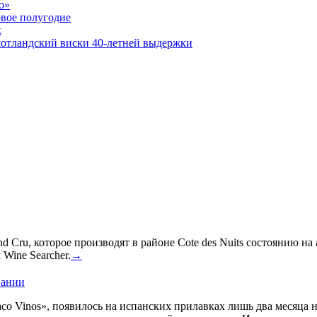
о»
рвое полугодие
к
шотландский виски 40-летней выдержки
 Cru, которое производят в районе Cote des Nuits состоянию на
Wine Searcher.
→
пании
co Vinos», появилось на испанских прилавках лишь два месяца 