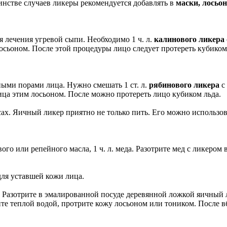
инстве случаев ликеры рекомендуется добавлять в
маски, лосьо
 лечения угревой сыпи. Необходимо 1 ч. л.
калинового ликера
сьоном. После этой процедуры лицо следует протереть кубиком
ыми порами лица. Нужно смешать 1 ст. л.
рябинового ликера
с 
ица этим лосьоном. После можно протереть лицо кубиком льда.
х. Яичный ликер приятно не только пить. Его можно использова
ового или репейного масла, 1 ч. л. меда. Разотрите мед с ликеро
для уставшей кожи лица.
еда. Разотрите в эмалированной посуде деревянной ложкой яичный
те теплой водой, протрите кожу лосьоном или тоником. После 