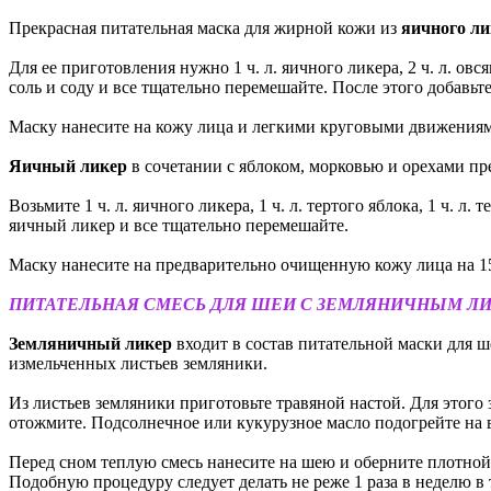
Прекрасная питательная маска для жирной кожи из
яичного ли
Для ее приготовления нужно 1 ч. л. яичного ликера, 2 ч. л. овся
соль и соду и все тщательно перемешайте. После этого добавьте
Маску нанесите на кожу лица и легкими круговыми движениями
Яичный ликер
в сочетании с яблоком, морковью и орехами пр
Возьмите 1 ч. л. яичного ликера, 1 ч. л. тертого яблока, 1 ч. 
яичный ликер и все тщательно перемешайте.
Маску нанесите на предварительно очищенную кожу лица на 1
ПИТАТЕЛЬНАЯ СМЕСЬ ДЛЯ ШЕИ С ЗЕМЛЯНИЧНЫМ Л
Земляничный ликер
входит в состав питательной маски для ше
измельченных листьев земляники.
Из листьев земляники приготовьте травяной настой. Для этого 
отожмите. Подсолнечное или кукурузное масло подогрейте на в
Перед сном теплую смесь нанесите на шею и оберните плотной
Подобную процедуру следует делать не реже 1 раза в неделю в 