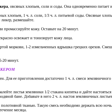
кера
, овсяных хлопьев, соли и соды. Она одновременно питает 
ных хлопьев, 1 ч. л. соли, 1/3 ч. л. питьевой соды. Овсяные хлопья
 ликер, размешайте.
 промассируйте кожу. Оставьте на 20 минут.
екрасно освежает и тонизирует кожу лица.
л. тертой моркови, 1-2 измельченных ядрышка грецких орехов. Сме
5-20 минут.
ИКЕРОМ
и. Для ее приготовления достаточно 1 ч. л. смеси земляничного л
залейте листья земляники 1/2 стакана кипятка и дайте настоять
одяной бане. Добавьте в него 2 ч. л. настоя земляничных листь
 полотняной тканью. Такую смесь необходимо держать всю ночь
течение месяца.