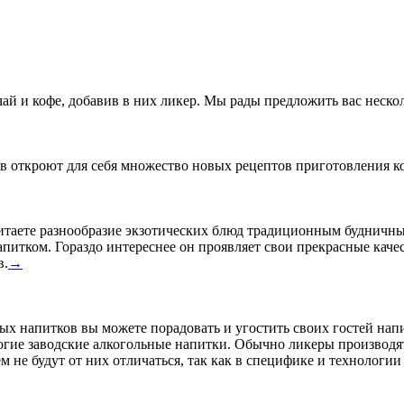
ай и кофе, добавив в них ликер. Мы рады предложить вас неско
в откроют для себя множество новых рецептов приготовления ко
таете разнообразие экзотических блюд традиционным будничным
питком. Гораздо интереснее он проявляет свои прекрасные каче
в.
→
х напитков вы можете порадовать и угостить своих гостей нап
гие заводские алкогольные напитки. Обычно ликеры производят
не будут от них отличаться, так как в специфике и технологии 