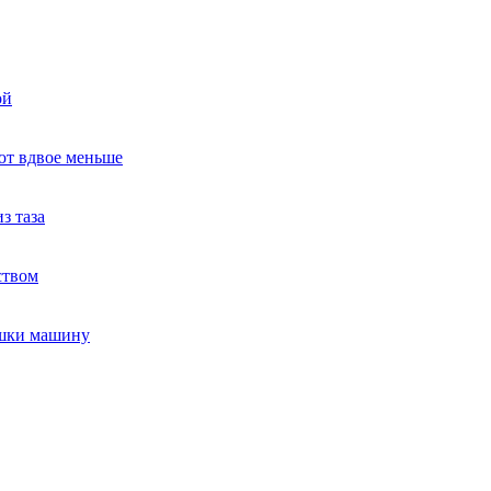
ой
ют вдвое меньше
з таза
ством
ушки машину