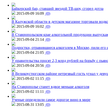
Байкерский бар, ставший звездой ТВ-шоу, сгорел дотла
2015-09-09 16:09
(0)
В Калужской области в детском магазине торговали водк
2015-09-09 16:02
(0)
В Ставропольском крае алкогольной продукции выпуска
2015-09-04 21:14
(0)
Подростки, отравившиеся алкоголем в Москве, пили его и
2015-09-04 21:05
(0)
У правительства просят 2,3 млрд рублей на борьбу с пьян
2015-09-04 20:56
(0)
В Великоустюгском районе нетрезвый гость угнал у дев
2015-09-02 11:15
(0)
На Ставрополье станет вдвое меньше алкоголя
2015-09-02 11:11
(0)
Ученые определили самое дорогое вино в мире
2015-08-31 13:05
(0)