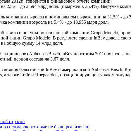
ртала 2012г., говорится в финансовом отчете компании.
 2,5% - до 3,594 млрд долл. (с маржей в 36,4%). Выручка компа
ыль компании выросла в номинальном выражении на 31,5% - до 
учка компании возросла на 5,4% - до 18,955 млрд долл.
 объявила о покупке мексиканской компании Grupo Modelo, произво
ной акции Grupo Modelo. В результате сделки InBev довела сво
 на общую сумму 14 млрд долл.
 акционеров) Anheuser-Busch InBev по итогам 2011г. выросла на
етный период составила 3,67 долл.
м слияния бельгийской InBev и американской Anheuser-Busch. К
ck's, а также Leffe и Hoegaarden, позиционирующиеся как между
нной отрасли
нию спецмарок, которые не были реализованы