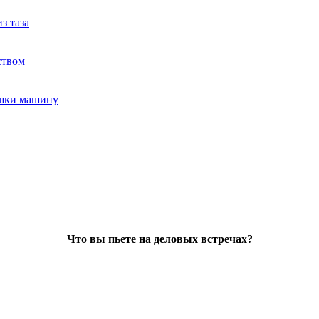
з таза
ством
ушки машину
Что вы пьете на деловых встречах?