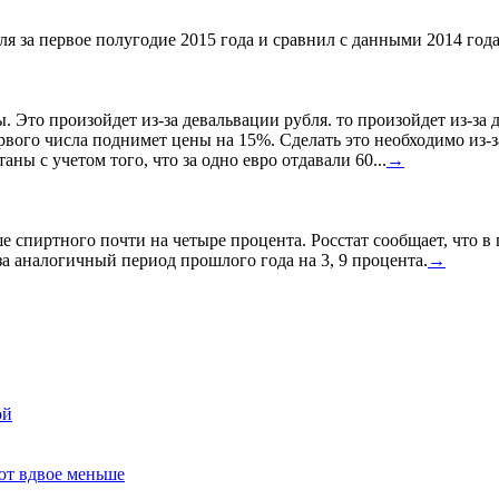
я за первое полугодие 2015 года и сравнил с данными 2014 года
ы. Это произойдет из-за девальвации рубля. то произойдет из-з
ервого числа поднимет цены на 15%. Сделать это необходимо из-з
ны с учетом того, что за одно евро отдавали 60...
→
спиртного почти на четыре процента. Росстат сообщает, что в
а аналогичный период прошлого года на 3, 9 процента.
→
ой
ют вдвое меньше