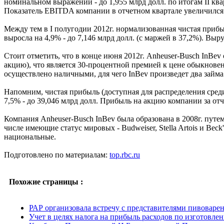
номинальном выражении - до 1,955 млрд долл. по итогам II ква
Показатель EBITDA компании в отчетном квартале увеличился на
Между тем в I полугодии 2012г. нормализованная чистая приб
выросла на 4,9% - до 7,146 млрд долл. (с маржей в 37,2%). Выр
Стоит отметить, что в конце июня 2012г. Anheuser-Busch InBev
акцию), что является 30-процентной премией к цене обыкновен
осуществлено наличными, для чего InBev произведет два займа
Напомним, чистая прибыль (доступная для распределения среди
7,5% - до 39,046 млрд долл. Прибыль на акцию компании за отч
Компания Anheuser-Busch InBev была образована в 2008г. путе
числе имеющие статус мировых - Budweiser, Stella Artois и Be
национальные.
Подготовлено по материалам:
top.rbc.ru
Похожие страницы :
РАР организовала встречу с представителями пивоваре
Учет в целях налога на прибыль расходов по изготовле