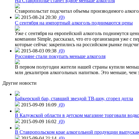
На Ставрополье станет вдвое меньше алкоголя
Ставропольстат подсчитал объемы производимого алкогол
2015-08-24 20:30
(0)
C сентября на импортный алкоголь поднимаются цены
Уже с сентября на европейский алкоголь поднимутся цен
компании Simple, рассказал, что его организация уже с п
которые сейчас закрепились на российском рынке подсчита
2015-08-03 09:38
(0)
Россияне стали покупать меньше алкоголя
В первом полугодии жители нашей страны купили меньше 
млн декалитров алкогольных напитков. Это меньше, чем з
Другие новости
Байкерский бар, ставший звездой ТВ-шоу, сгорел дотла
2015-09-09 16:09
(0)
В Калужской области в детском магазине торговали водк
2015-09-09 16:02
(0)
В Ставропольском крае алкогольной продукции выпуска
2015-09-04 21:14
(0)