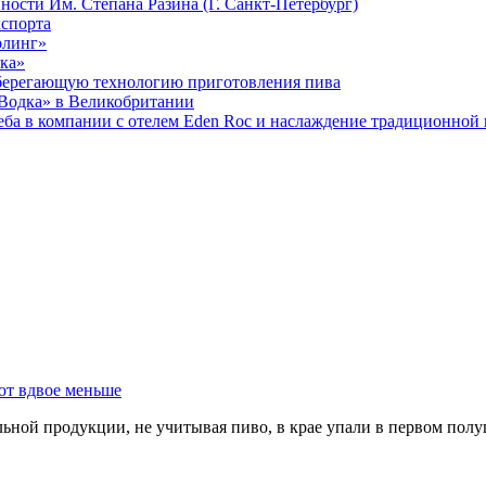
сти Им. Степана Разина (Г. Санкт-Петербург)
кспорта
рлинг»
ика»
сберегающую технологию приготовления пива
Водка» в Великобритании
греба в компании с отелем Eden Roc и наслаждение традиционной
ют вдвое меньше
ной продукции, не учитывая пиво, в крае упали в первом полуг