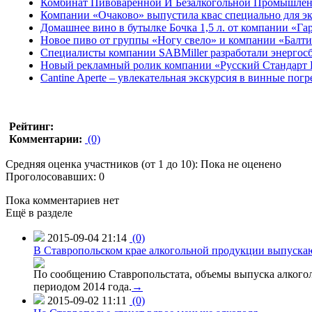
Комбинат Пивоваренной И Безалкогольной Промышленно
Компании «Очаково» выпустила квас специально для э
Домашнее вино в бутылке Бочка 1,5 л. от компании «Га
Новое пиво от группы «Ногу свело» и компании «Балт
Cпециалисты компании SABMiller разработали энерго
Новый рекламный ролик компании «Русский Стандарт 
Cantine Aperte – увлекательная экскурсия в винные по
Рейтинг:
Комментарии:
(0)
Средняя оценка участников (от 1 до 10): Пока не оценено
Проголосовавших: 0
Пока комментариев нет
Ещё в разделе
2015-09-04 21:14
(0)
В Ставропольском крае алкогольной продукции выпуска
По сообщению Ставропольстата, объемы выпуска алкоголь
периодом 2014 года.
→
2015-09-02 11:11
(0)