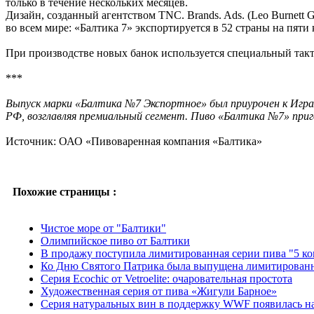
только в течение нескольких месяцев.
Дизайн, созданный агентством TNC. Brands. Ads. (Leo Burnett
во всем мире: «Балтика 7» экспортируется в 52 страны на пят
При производстве новых банок используется специальный такти
***
Выпуск марки «Балтика №7 Экспортное» был приурочен к Играм
РФ, возглавляя премиальный сегмент. Пиво «Балтика №7» приго
Источник: ОАО «Пивоваренная компания «Балтика»
Похожие страницы :
Чистое море от "Балтики"
Олимпийское пиво от Балтики
В продажу поступила лимитированная серии пива "5 к
Ко Дню Святого Патрика была выпущена лимитированн
Серия Ecochic от Vetroelite: очаровательная простота
Художественная серия от пива «Жигули Барное»
Серия натуральных вин в поддержку WWF появилась на