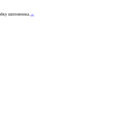
тойку шиповника.
→