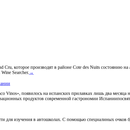
 Cru, которое производят в районе Cote des Nuits состоянию на
Wine Searcher.
→
пании
co Vinos», появилось на испанских прилавках лишь два месяца 
овационных продуктов современной гастрономии Испаниипосвят
сти для изучения в автошколах. С помощью специалиных очков б