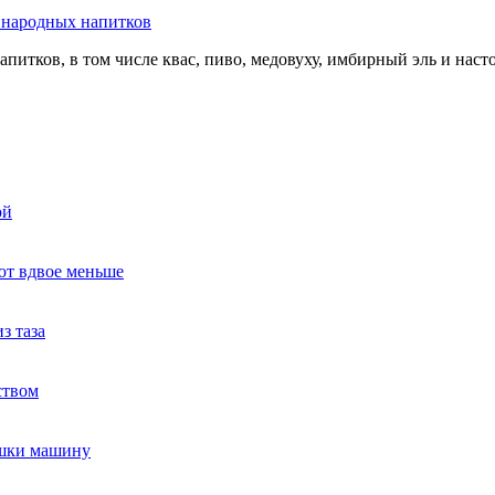
ь народных напитков
апитков, в том числе квас, пиво, медовуху, имбирный эль и нас
ой
ют вдвое меньше
з таза
ством
ушки машину