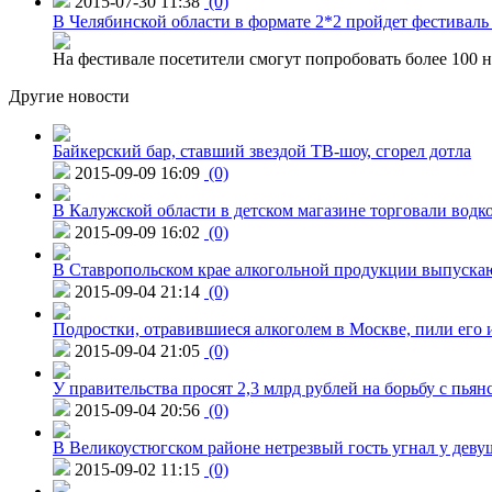
2015-07-30 11:38
(0)
В Челябинской области в формате 2*2 пройдет фестивал
На фестивале посетители смогут попробовать более 100 н
Другие новости
Байкерский бар, ставший звездой ТВ-шоу, сгорел дотла
2015-09-09 16:09
(0)
В Калужской области в детском магазине торговали водк
2015-09-09 16:02
(0)
В Ставропольском крае алкогольной продукции выпуска
2015-09-04 21:14
(0)
Подростки, отравившиеся алкоголем в Москве, пили его и
2015-09-04 21:05
(0)
У правительства просят 2,3 млрд рублей на борьбу с пьян
2015-09-04 20:56
(0)
В Великоустюгском районе нетрезвый гость угнал у дев
2015-09-02 11:15
(0)