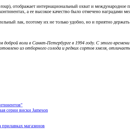
 Group), отображает интернациональный охват и международное 
и континентах, а ее высокое качество было отмечено наградами
льный лак, поэтому их не только удобно, но и приятно держать 
 доброй воли в Санкт-Петербурге в 1994 году. С этого времен
товлено из отборного солода и редких сортов хмеля, отличаетс
онтинентов"
ая серии виски Jameson
 прилавках магазинов