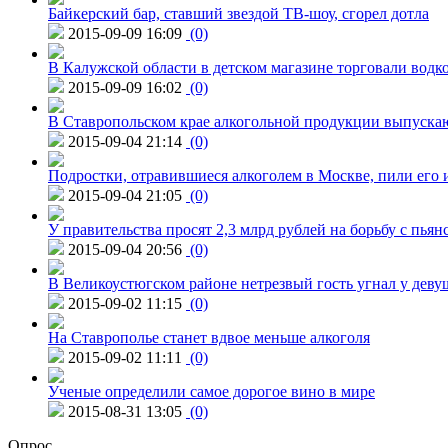
Байкерский бар, ставший звездой ТВ-шоу, сгорел дотла
2015-09-09 16:09
(0)
В Калужской области в детском магазине торговали водк
2015-09-09 16:02
(0)
В Ставропольском крае алкогольной продукции выпуска
2015-09-04 21:14
(0)
Подростки, отравившиеся алкоголем в Москве, пили его и
2015-09-04 21:05
(0)
У правительства просят 2,3 млрд рублей на борьбу с пьян
2015-09-04 20:56
(0)
В Великоустюгском районе нетрезвый гость угнал у дев
2015-09-02 11:15
(0)
На Ставрополье станет вдвое меньше алкоголя
2015-09-02 11:11
(0)
Ученые определили самое дорогое вино в мире
2015-08-31 13:05
(0)
Опрос