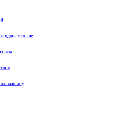
ой
ют вдвое меньше
з таза
ством
ушки машину