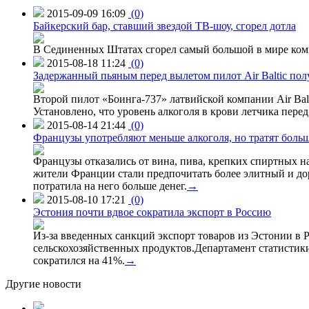
2015-09-09 16:09
(0)
Байкерский бар, ставший звездой ТВ-шоу, сгорел дотла
В Сединенных Штатах сгорел самый большой в мире комп
2015-08-18 11:24
(0)
Задержанный пьяным перед вылетом пилот Air Baltic по
Второй пилот «Боинга-737» латвийской компании Air Balt
Установлено, что уровень алкоголя в крови летчика пере
2015-08-14 21:44
(0)
Французы употребляют меньше алкоголя, но тратят больш
Французы отказались от вина, пива, крепких спиртных на
жители Франции стали предпочитать более элитный и доро
потратила на него больше денег.
→
2015-08-10 17:21
(0)
Эстония почти вдвое сократила экспорт в Россию
Из-за введенных санкций экспорт товаров из Эстонии в Р
сельскохозяйственных продуктов.Департамент статистики
сократился на 41%.
→
Другие новости