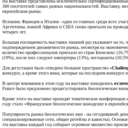
На выставке представлены исключительно сертифицированные
360 посетителей самых разных национальностей. Выставку, ме
европейском рынке.
Испания, Франция и Италия - одни из главных среди всех учас
Аргентины, южной Африки и США снова приехали на проводиму
четырех лет.
Большая посещаемость выставки лишний раз указывает на то, 
подтверждением динамичности рынка, несмотря на экономическ
количество профессионалов приехало из стран Бенилюкс (16,7
(19%), после них следуют импортеры (13%), негоцианты (10,5%
Для дегустации было отведено большое пространство
«Challen
конкурсе, а кроме этого вина, которые на последнем конкурсе 
В центре внимания в этом году на выставке находились
отличн
France было предложено продегустировать биологические вина
Кроме этого на выставке проходят тематические конференции 
году стало «Французское биологическое виноделие в европейск
Популярность рынка биологических вин - на сегодняшний день
специализированные сети, общие ритейлы и кависты). Основа
эта выставка каждый год собирает огромное множество произв