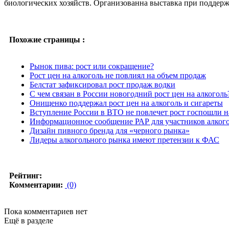
биологических хозяйств. Организованна выставка при поддерж
Похожие страницы :
Рынок пива: рост или сокращение?
Рост цен на алкоголь не повлиял на объем продаж
Белстат зафиксировал рост продаж водки
С чем связан в России новогодний рост цен на алкоголь
Онищенко поддержал рост цен на алкоголь и сигареты
Вступление России в ВТО не повлечет рост госпошли на
Информационное сообщение РАР для участников алког
Дизайн пивного бренда для «черного рынка»
Лидеры алкогольного рынка имеют претензии к ФАС
Рейтинг:
Комментарии:
(0)
Пока комментариев нет
Ещё в разделе