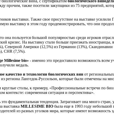
 биологические вина, с сертификатом
биологического винодел
жду прочим, также посетили закупщики из 75 предприятий, кото
тников выставки. Также свое присутствие на выставке усилили 
ю выставку в этом году продемонстрировать, что они продолж
что она пользуется большой популярностью среди игроков отрас
ий кризис. На выставку стали больше приезжать иностранцы, в 
%), Северной Америки (12,5%) из Германии (13%), Скандинавии
), CHR (7,5%).
ge Millesime bio»
- именно это предоставило возможность всем у
получили медаль.
ое качество и технологии биологических вин
от региональных
 из региона Лангедок-Руссильон, которые были отмечены на мн
и круглые столы, к примеру, «Профессиональные встречи по био
ом контексте: современная ситуация и перспективы».
 это фундаментальная тенденция. Затрагивает она много стран
на выставка
MILLESIME BIO
была еще в 1993 году небольшой 
одителей из разных уголков мира, которые имеют возможность з