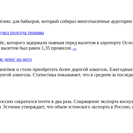
лекс для байкеров, который собирал многотысячные аудитории 
лучил полгода тюрьмы
ic, которого задержали пьяным перед вылетом в аэропорту Осло
д вылетом был равен 1,35 промилле.
→
е денег на него
питков и стали приобретать более дорогой алкоголь. Ежегодные и
гой алкоголь. Статистика показывает, что в среднем за послед
оссию сократился почти в два раза. Сокращение экспорта косну
 Эстонии утверждает, что объем эстонского экспорта в Россию,