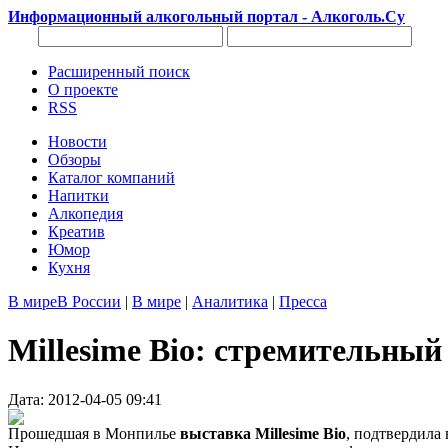
Информационный алкогольный портал - Алкоголь.Су
Расширенный поиск
О проекте
RSS
Новости
Обзоры
Каталог компаний
Напитки
Алкопедия
Креатив
Юмор
Кухня
В мире
В России
|
В мире
|
Аналитика
|
Пресса
Millesime Bio: стремительный
Дата: 2012-04-05 09:41
Прошедшая в Монпилье
выставка Millesime Bio
, подтвердила