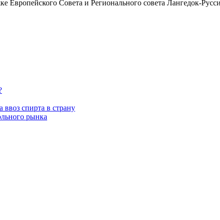
ке Европейского Совета и Регионального совета Лангедок-Русс
?
 ввоз спирта в страну
ольного рынка