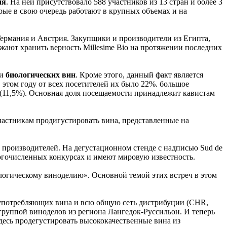
ия
. На ней присутствовало 588 участников из 13 стран и более 3
рые в свою очередь работают в крупных объемах и на
Германия и Австрия. Закупщики и производители из Египта,
ают хранить верность Millesime Bio на протяжении последних
ли
биологических вин
. Кроме этого, данный факт является
этом году от всех посетителей их было 22%. большое
 (11,5%). Основная доля посещаемости принадлежит кавистам
частникам продигустировать вина, представленные на
 производителей. На дегустационном стенде с надписью Sud de
огочисленных конкурсах и имеют мировую известность.
логическому виноделию». Основной темой этих встреч в этом
, употребляющих вина и всю общую сеть дистрибуции (CHR,
группой виноделов из региона Лангедок-Руссильон. И теперь
десь продегустировать высококачественные вина из