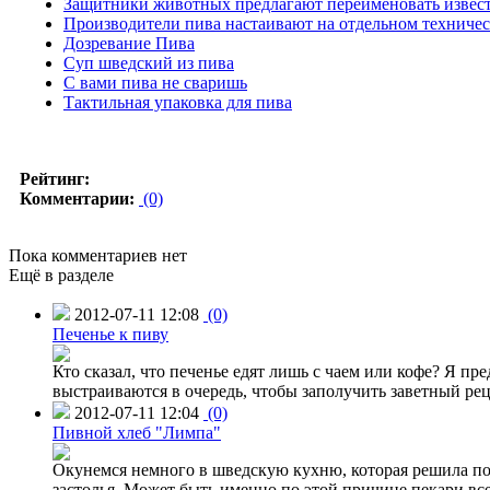
Защитники животных предлагают переименовать извес
Производители пива настаивают на отдельном техничес
Дозревание Пива
Суп шведский из пива
С вами пива не сваришь
Тактильная упаковка для пива
Рейтинг:
Комментарии:
(0)
Пока комментариев нет
Ещё в разделе
2012-07-11 12:08
(0)
Печенье к пиву
Кто сказал, что печенье едят лишь с чаем или кофе? Я п
выстраиваются в очередь, чтобы заполучить заветный рец
2012-07-11 12:04
(0)
Пивной хлеб "Лимпа"
Окунемся немного в шведскую кухню, которая решила поба
застолья. Может быть именно по этой причине пекари вс