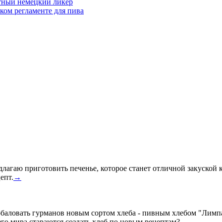
тный немецкий ликер
ком регламенте для пива
редлагаю приготовить печенье, которое станет отличной закуской
епт.
→
ловать гурманов новым сортом хлеба - пивным хлебом "Лимпа". 
его мира стараются создать хлеб по новым рецептам?
→