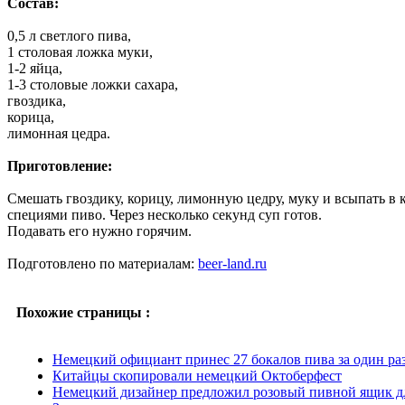
Cостав:
0,5 л светлого пива,
1 столовая ложка муки,
1-2 яйца,
1-3 столовые ложки сахара,
гвоздика,
корица,
лимонная цедра.
Приготовление:
Смешать гвоздику, корицу, лимонную цедру, муку и всыпать в 
специями пиво. Через несколько секунд суп готов.
Подавать его нужно горячим.
Подготовлено по материалам:
beer-land.ru
Похожие страницы :
Немецкий официант принес 27 бокалов пива за один ра
Китайцы скопировали немецкий Октоберфест
Немецкий дизайнер предложил розовый пивной ящик д