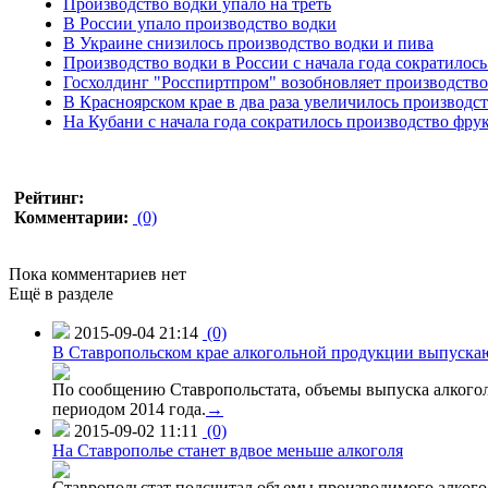
Производство водки упало на треть
В России упало производство водки
В Украине снизилось производство водки и пива
Производство водки в России с начала года сократилос
Госхолдинг "Росспиртпром" возобновляет производство 
В Красноярском крае в два раза увеличилось производс
На Кубани с начала года сократилось производство фру
Рейтинг:
Комментарии:
(0)
Пока комментариев нет
Ещё в разделе
2015-09-04 21:14
(0)
В Ставропольском крае алкогольной продукции выпуска
По сообщению Ставропольстата, объемы выпуска алкоголь
периодом 2014 года.
→
2015-09-02 11:11
(0)
На Ставрополье станет вдвое меньше алкоголя
Ставропольстат подсчитал объемы производимого алкогол