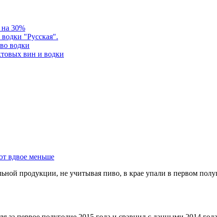
ь на 30%
водки "Русская".
тво водки
ктовых вин и водки
ют вдвое меньше
ной продукции, не учитывая пиво, в крае упали в первом полуг
я за первое полугодие 2015 года и сравнил с данными 2014 года