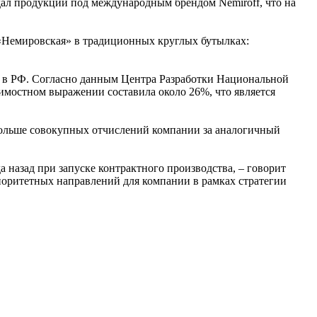
дал продукции под международным брендом Nemiroff, что на
и «Немировская» в традиционных круглых бутылках:
я в РФ. Согласно данным Центра Разработки Национальной
имостном выражении составила около 26%, что является
 больше совокупных отчислений компании за аналогичный
 назад при запуске контрактного производства, – говорит
риоритетных направлений для компании в рамках стратегии