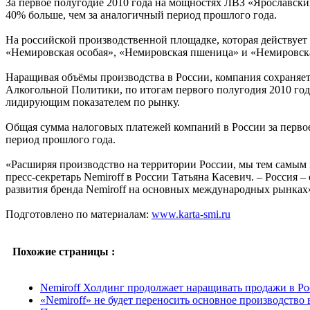
За первое полугодие 2010 года на мощностях ЛВЗ «Ярославски
40% больше, чем за аналогичный период прошлого года.
На российской производственной площадке, которая действует
«Немировская особая», «Немировская пшеница» и «Немировск
Наращивая объёмы производства в России, компания сохраняет
Алкогольной Политики, по итогам первого полугодия 2010 год
лидирующим показателем по рынку.
Общая сумма налоговых платежей компаний в России за первое
период прошлого года.
«Расширяя производство на территории России, мы тем самым п
пресс-секретарь Nemiroff в России Татьяна Касевич. – Россия
развития бренда Nemiroff на основных международных рынках
Подготовлено по материалам:
www.karta-smi.ru
Похожие страницы :
Nemiroff Холдинг продолжает наращивать продажи в Р
«Nemiroff» не будет переносить основное производство