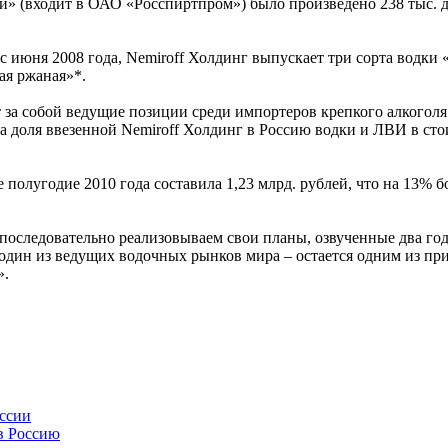
й» (входит в ОАО «Росспиртпром») было произведено 238 тыс. 
 с июня 2008 года, Nemiroff Холдинг выпускает три сорта водк
ая ржаная»*.
 за собой ведущие позиции среди импортеров крепкого алкогол
а доля ввезенной Nemiroff Холдинг в Россию водки и ЛВИ в сто
 полугодие 2010 года составила 1,23 млрд. рублей, что на 13%
оследовательно реализовываем свои планы, озвученные два года
 – один из ведущих водочных рынков мира – остается одним из п
».
оссии
 в Россию