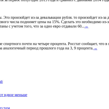
ы. Это произойдет из-за девальвации рубля. то произойдет из-з
ервого числа поднимет цены на 15%. Сделать это необходимо из-з
ны с учетом того, что за одно евро отдавали 60...
→
спиртного почти на четыре процента. Росстат сообщает, что в
а аналогичный период прошлого года на 3, 9 процента.
→
ой
ют вдвое меньше
з таза