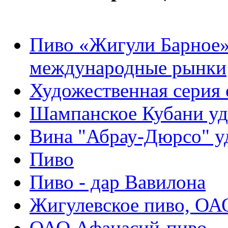
Пиво «Жигули Барное»
международные рынки
Художественная серия 
Шампанское Кубани уд
Вина "Абрау-Дюрсо" у
Пиво
Пиво - дар Вавилона
Жигулевское пиво, ОА
ОАО Афанасий-пиво