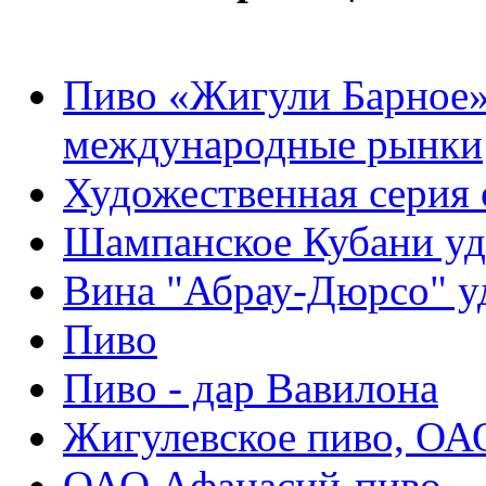
Пиво «Жигули Барное»
международные рынки
Художественная серия 
Шампанское Кубани уд
Вина "Абрау-Дюрсо" у
Пиво
Пиво - дар Вавилона
Жигулевское пиво, ОА
ОАО Афанасий-пиво