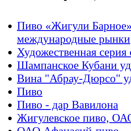
Пиво «Жигули Барное»
международные рынки
Художественная серия 
Шампанское Кубани уд
Вина "Абрау-Дюрсо" у
Пиво
Пиво - дар Вавилона
Жигулевское пиво, ОА
ОАО Афанасий-пиво