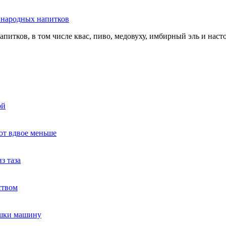
ь народных напитков
апитков, в том числе квас, пиво, медовуху, имбирный эль и нас
ой
ют вдвое меньше
з таза
ством
ушки машину