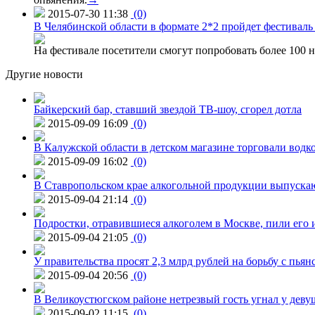
2015-07-30 11:38
(0)
В Челябинской области в формате 2*2 пройдет фестивал
На фестивале посетители смогут попробовать более 100 н
Другие новости
Байкерский бар, ставший звездой ТВ-шоу, сгорел дотла
2015-09-09 16:09
(0)
В Калужской области в детском магазине торговали водк
2015-09-09 16:02
(0)
В Ставропольском крае алкогольной продукции выпуска
2015-09-04 21:14
(0)
Подростки, отравившиеся алкоголем в Москве, пили его и
2015-09-04 21:05
(0)
У правительства просят 2,3 млрд рублей на борьбу с пьян
2015-09-04 20:56
(0)
В Великоустюгском районе нетрезвый гость угнал у дев
2015-09-02 11:15
(0)