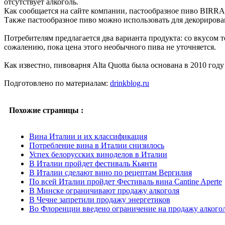
отсутствует алкоголь.
Как сообщается на сайте компании, пастообразное пиво BIRRA
Также пастообразное пиво можно использовать для декорирова
Потребителям предлагается два варианта продукта: со вкусом 
сожалению, пока цена этого необычного пива не уточняется.
Как известно, пивоварня Alta Quotta была основана в 2010 го
Подготовлено по материалам:
drinkblog.ru
Похожие страницы :
Вина Италии и их классификация
Потребление вина в Италии снизилось
Успех белорусских виноделов в Италии
В Италии пройдет фестиваль Кьянти
В Италии сделают вино по рецептам Вергилия
По всей Италии пройдет Фестиваль вина Cantine Aperte
В Минске ограничивают продажу алкоголя
В Чечне запретили продажу энергетиков
Во Флоренции введено ограничение на продажу алкого