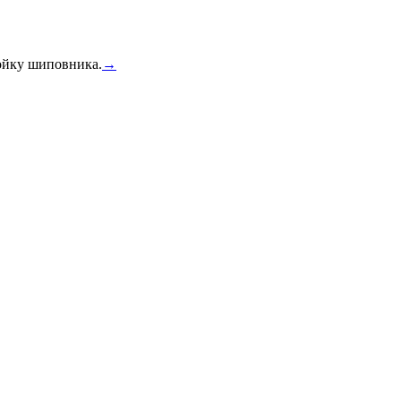
тойку шиповника.
→