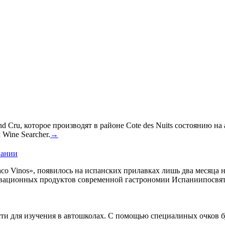
 Cru, которое производят в районе Cote des Nuits состоянию на
Wine Searcher.
→
пании
co Vinos», появилось на испанских прилавках лишь два месяца 
овационных продуктов современной гастрономии Испаниипосвят
сти для изучения в автошколах. С помощью специалиных очков б