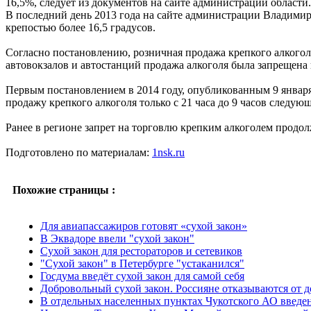
16,5%, следует из документов на сайте администрации области.
В последний день 2013 года на сайте администрации Владимир
крепостью более 16,5 градусов.
Согласно постановлению, розничная продажа крепкого алкогол
автовокзалов и автостанций продажа алкоголя была запрещена
Первым постановлением в 2014 году, опубликованным 9 января,
продажу крепкого алкоголя только с 21 часа до 9 часов следующ
Ранее в регионе запрет на торговлю крепким алкоголем продолж
Подготовлено по материалам:
1nsk.ru
Похожие страницы :
Для авиапассажиров готовят «сухой закон»
В Эквадоре ввели "сухой закон"
Сухой закон для рестораторов и сетевиков
"Сухой закон" в Петербурге "устаканился"
Госдума введёт сухой закон для самой себя
Добровольный сухой закон. Россияне отказываются от д
В отдельных населенных пунктах Чукотского АО введен