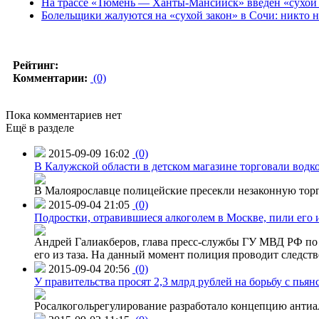
На трассе «Тюмень — Ханты-Мансийск» введен «сухой 
Болельщики жалуются на «сухой закон» в Сочи: никто н
Рейтинг:
Комментарии:
(0)
Пока комментариев нет
Ещё в разделе
2015-09-09 16:02
(0)
В Калужской области в детском магазине торговали водк
В Малоярославце полицейские пресекли незаконную торг
2015-09-04 21:05
(0)
Подростки, отравившиеся алкоголем в Москве, пили его и
Андрей Галиакберов, глава пресс-службы ГУ МВД РФ по 
его из таза. На данный момент полиция проводит следств
2015-09-04 20:56
(0)
У правительства просят 2,3 млрд рублей на борьбу с пьян
Росалкогольрегулирование разработало концепцию антиа