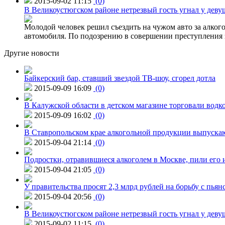
2015-09-02 11:15
(0)
В Великоустюгском районе нетрезвый гость угнал у дев
Молодой человек решил съездить на чужом авто за алко
автомобиля. По подозрению в совершении преступления 
Другие новости
Байкерский бар, ставший звездой ТВ-шоу, сгорел дотла
2015-09-09 16:09
(0)
В Калужской области в детском магазине торговали водк
2015-09-09 16:02
(0)
В Ставропольском крае алкогольной продукции выпуска
2015-09-04 21:14
(0)
Подростки, отравившиеся алкоголем в Москве, пили его и
2015-09-04 21:05
(0)
У правительства просят 2,3 млрд рублей на борьбу с пьян
2015-09-04 20:56
(0)
В Великоустюгском районе нетрезвый гость угнал у дев
2015-09-02 11:15
(0)