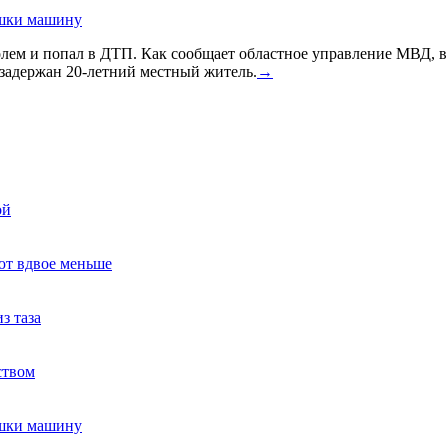
ушки машину
голем и попал в ДТП. Как сообщает областное управление МВД, 
задержан 20-летний местный житель.
→
ой
ют вдвое меньше
з таза
ством
ушки машину