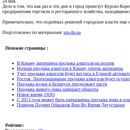
24 мая.
Дело в том, что как раз в эти дни в город привезут Курско-К
предприятиям торговли и ресторанного хозяйства, находящимся
Примечательно, что подобных решений городские власти еще 
Подготовлено по материалам:
ura.dn.ua
Похожие страницы :
В Крыму запрещена продажа алкоголя на розлив
Ночная продажа алкоголя в Крыму теперь запрещена
Учет продажи алкоголя будет вестись в Единой автомат
Ростов. Лицензирование продажи алкоголя будет осущес
Продажа водки в Беларуси продолжает расти
Продажа живого пива набирает обороты
Новое время, ООО
С 2013 года может быть прекращена продажа пива в пла
Порядок Подачи Образцов Вин Во Время Дегустации
Рейтинг: