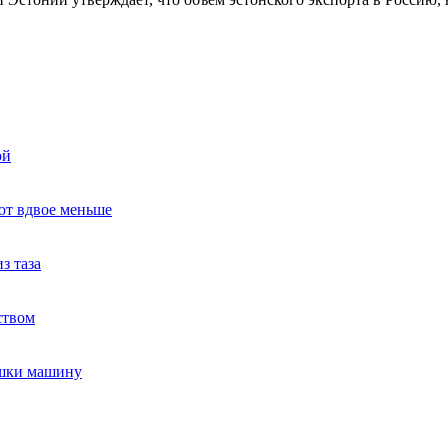
ой
ют вдвое меньше
з таза
ством
ушки машину