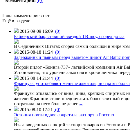
Комментарии:
(0)
Пока комментариев нет
Ещё в разделе
2015-09-09 16:09
(0)
Байкерский бар, ставший звездой ТВ-шоу, сгорел дотла
В Сединенных Штатах сгорел самый большой в мире комп
2015-08-18 11:24
(0)
Задержанный пьяным перед вылетом пилот Air Baltic по
Второй пилот «Боинга-737» латвийской компании Air Balt
Установлено, что уровень алкоголя в крови летчика пере
2015-08-14 21:44
(0)
Французы употребляют меньше алкоголя, но тратят больш
Французы отказались от вина, пива, крепких спиртных на
жители Франции стали предпочитать более элитный и доро
потратила на него больше денег.
→
2015-08-10 17:21
(0)
Эстония почти вдвое сократила экспорт в Россию
Из-за введенных санкций экспорт товаров из Эстонии в Р
сельскохозяйственных продуктов.Департамент статистики