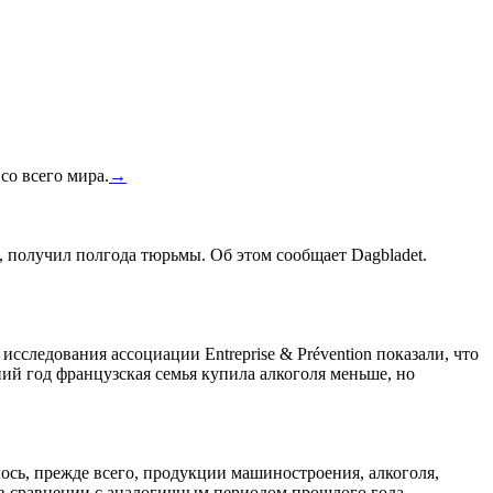
со всего мира.
→
, получил полгода тюрьмы. Об этом сообщает Dagbladet.
сследования ассоциации Entreprise & Prévention показали, что
ний год французская семья купила алкоголя меньше, но
лось, прежде всего, продукции машиностроения, алкоголя,
 в сравнении с аналогичным периодом прошлого года,