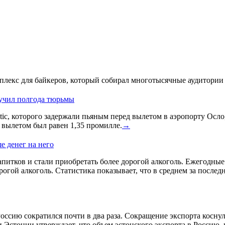
лекс для байкеров, который собирал многотысячные аудитории 
лучил полгода тюрьмы
ic, которого задержали пьяным перед вылетом в аэропорту Осло
д вылетом был равен 1,35 промилле.
→
е денег на него
питков и стали приобретать более дорогой алкоголь. Ежегодные и
гой алкоголь. Статистика показывает, что в среднем за послед
оссию сократился почти в два раза. Сокращение экспорта косну
 Эстонии утверждает, что объем эстонского экспорта в Россию,