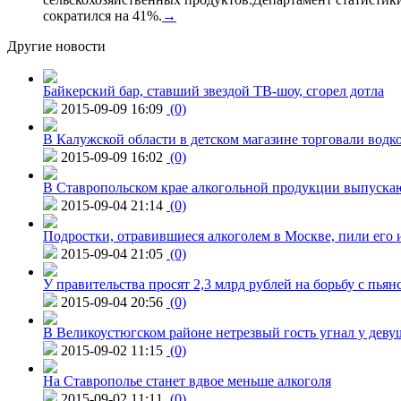
сократился на 41%.
→
Другие новости
Байкерский бар, ставший звездой ТВ-шоу, сгорел дотла
2015-09-09 16:09
(0)
В Калужской области в детском магазине торговали водк
2015-09-09 16:02
(0)
В Ставропольском крае алкогольной продукции выпуска
2015-09-04 21:14
(0)
Подростки, отравившиеся алкоголем в Москве, пили его и
2015-09-04 21:05
(0)
У правительства просят 2,3 млрд рублей на борьбу с пьян
2015-09-04 20:56
(0)
В Великоустюгском районе нетрезвый гость угнал у дев
2015-09-02 11:15
(0)
На Ставрополье станет вдвое меньше алкоголя
2015-09-02 11:11
(0)