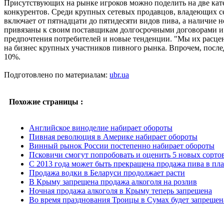
Присутствующих на рынке игроков можно поделить на две кат
конкурентов. Среди крупных сетевых продавцов, владеющих с
включает от пятнадцати до пятидесяти видов пива, а наличие 
привязаны к своим поставщикам долгосрочными договорами и к
предпочтения потребителей и новые тенденции. "Мы их расцени
на бизнес крупных участников пивного рынка. Впрочем, после
10%.
Подготовлено по материалам:
ubr.ua
Похожие страницы :
Английское виноделие набирает обороты
Пивная революция в Америке набирает обороты
Винный рынок России постепенно набирает обороты
Псковичи смогут попробовать и оценить 5 новых сорто
С 2013 года может быть прекращена продажа пива в пла
Продажа водки в Беларуси продолжает расти
В Крыму запрещена продажа алкоголя на розлив
Ночная продажа алкоголя в Крыму теперь запрещена
Во время празднования Троицы в Сумах будет запрещен