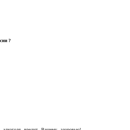
сии ?
е алкоголя вредит Вашему здоровью!