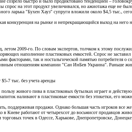
шение созрело быстро и было продиктовано тенденцией – голово
ы спрос на этот продукт увеличивался, но ажиотажа еще не было
вного ларька "Бухен Хауз" супруги вложили около $4,5 тыс., сег
кая конкуренция на рынке и непрекращающийся выход на него н
ад, летом 2009-го. По словам экспертов, толчком к этому послу
коряющих наполнение пластиковых емкостей. Спрос не заставил 
ыми факторами, так и ностальгической памятью потребителя о со
ивным отношениям компании "Сан ИнБев Украина". Раньше живо
$5-7 тыс. без учета аренды
 В пользу живого пива в пластиковых бутылках играет и действу
напиток наливают в пластиковые емкости без этикетки, его мож
ь, поддерживая продажи. Однако большая часть игроков все же п
ко в Киеве работают от четырехсот до восьмисот продавцов живо
торговых точек в Одессе, Харькове, Днепропетровске, Донецке,