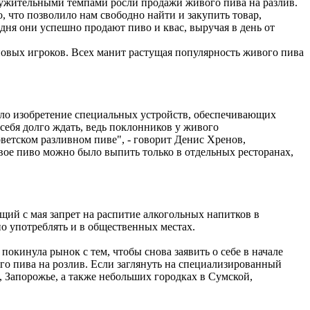
кружительными темпами росли продажи живого пива на разлив.
, что позволило нам свободно найти и закупить товар,
одня они успешно продают пиво и квас, выручая в день от
овых игроков. Всех манит растущая популярность живого пива
жило изобретение специальных устройств, обеспечивающих
себя долго ждать, ведь поклонников у живого
ветском разливном пиве", - говорит Денис Хренов,
е пиво можно было выпить только в отдельных ресторанах,
ющий с мая запрет на распитие алкогольных напитков в
но употреблять и в общественных местах.
окинула рынок с тем, чтобы снова заявить о себе в начале
го пива на розлив. Если заглянуть на специализированный
 Запорожье, а также небольших городках в Сумской,