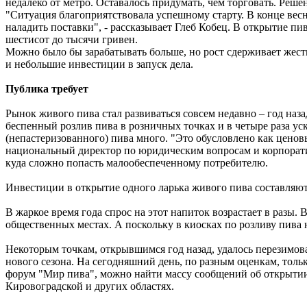
недалеко от метро. Оставалось придумать, чем торговать. Ре
"Ситуация благоприятствовала успешному старту. В конце весн
наладить поставки", - рассказывает Глеб Кобец. В открытие пи
шестисот до тысячи гривен.
Можно было бы зарабатывать больше, но рост сдерживает жест
и небольшие инвестиции в запуск дела.
Публика требует
Рынок живого пива стал развиваться совсем недавно – год наз
беспенный розлив пива в розничных точках и в четыре раза ус
(непастеризованного) пива много. "Это обусловлено как ценов
национальный директор по юридическим вопросам и корпорат
куда сложно попасть малообеспеченному потребителю.
Инвестиции в открытие одного ларька живого пива составляют 
В жаркое время года спрос на этот напиток возрастает в разы.
общественных местах. А поскольку в киосках по розливу пива 
Некоторым точкам, открывшимся год назад, удалось перезимоват
нового сезона. На сегодняшний день, по разным оценкам, толь
форум "Мир пива", можно найти массу сообщений об открытии 
Кировоградской и других областях.