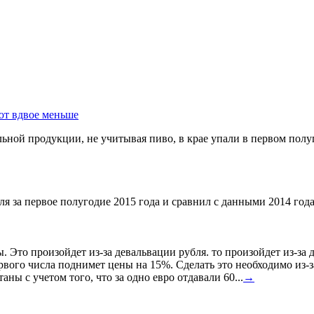
ют вдвое меньше
ной продукции, не учитывая пиво, в крае упали в первом полуг
я за первое полугодие 2015 года и сравнил с данными 2014 года
ы. Это произойдет из-за девальвации рубля. то произойдет из-з
ервого числа поднимет цены на 15%. Сделать это необходимо из-з
ны с учетом того, что за одно евро отдавали 60...
→