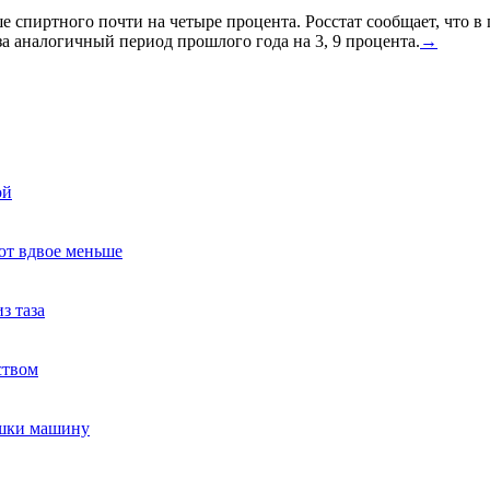
спиртного почти на четыре процента. Росстат сообщает, что в
а аналогичный период прошлого года на 3, 9 процента.
→
ой
ют вдвое меньше
з таза
ством
ушки машину