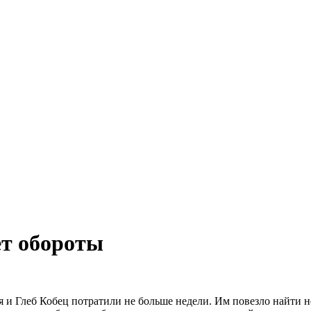
ет обороты
я и Глеб Кобец потратили не больше недели. Им повезло найти 