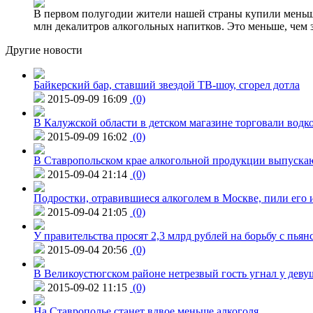
В первом полугодии жители нашей страны купили меньше 
млн декалитров алкогольных напитков. Это меньше, чем з
Другие новости
Байкерский бар, ставший звездой ТВ-шоу, сгорел дотла
2015-09-09 16:09
(0)
В Калужской области в детском магазине торговали водк
2015-09-09 16:02
(0)
В Ставропольском крае алкогольной продукции выпуска
2015-09-04 21:14
(0)
Подростки, отравившиеся алкоголем в Москве, пили его и
2015-09-04 21:05
(0)
У правительства просят 2,3 млрд рублей на борьбу с пьян
2015-09-04 20:56
(0)
В Великоустюгском районе нетрезвый гость угнал у дев
2015-09-02 11:15
(0)
На Ставрополье станет вдвое меньше алкоголя