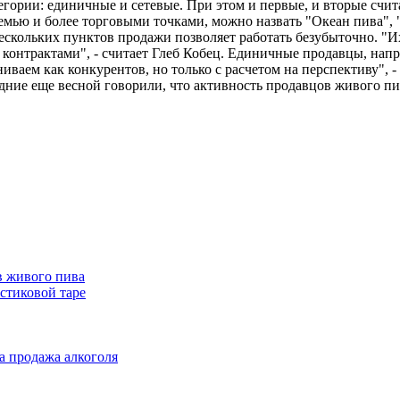
егории: единичные и сетевые. При этом и первые, и вторые сч
емью и более торговыми точками, можно назвать "Океан пива",
нескольких пунктов продажи позволяет работать безубыточно. "Их
онтрактами", - считает Глеб Кобец. Единичные продавцы, напр
ваем как конкурентов, но только с расчетом на перспективу", 
дние еще весной говорили, что активность продавцов живого пи
в живого пива
стиковой таре
а продажа алкоголя