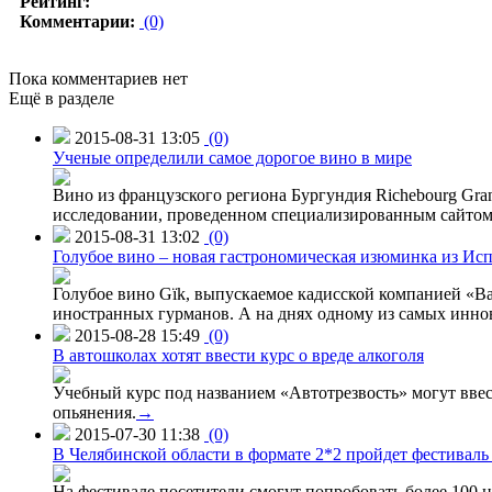
Рейтинг:
Комментарии:
(0)
Пока комментариев нет
Ещё в разделе
2015-08-31 13:05
(0)
Ученые определили самое дорогое вино в мире
Вино из французского региона Бургундия Richebourg Grand
исследовании, проведенном специализированным сайтом 
2015-08-31 13:02
(0)
Голубое вино – новая гастрономическая изюминка из Ис
Голубое вино Gïk, выпускаемое кадисской компанией «Ba
иностранных гурманов. А на днях одному из самых инн
2015-08-28 15:49
(0)
В автошколах хотят ввести курс о вреде алкоголя
Учебный курс под названием «Автотрезвость» могут вве
опьянения.
→
2015-07-30 11:38
(0)
В Челябинской области в формате 2*2 пройдет фестивал
На фестивале посетители смогут попробовать более 100 н