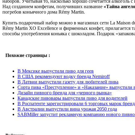
наборов. Учитывая то, насколько хорошо сочетается алкоголь 
Над созданием конфетам, получивших название
«Тайна ангел
погребов коньячного дома Rémy Martin.
Купить подарочный набор можно в магазинах сети La Maison du 
Rémy Martin XO Excellence и фирменных конфет, прилагается 
способы употребления коньяка с шоколадом. Подарок «запаков
Похожие страницы :
В Мексике выпустили пиво для геев
В США рекомендуют водку бренда Nemiroff
В Латвии выпустили газету для любителей пива
Сорта пива «Преступление» и «Наказание» выпустили
Дизайн пивного бренда для «черного рынка»
Канадские пивовары выпустили пиво для водителей
В Роспатенте зарегистрировали 6 торговых марок брен
В Австралии выпустили вина урожая 2050 года
SABMiller запустит рекламную компанию нового пивно