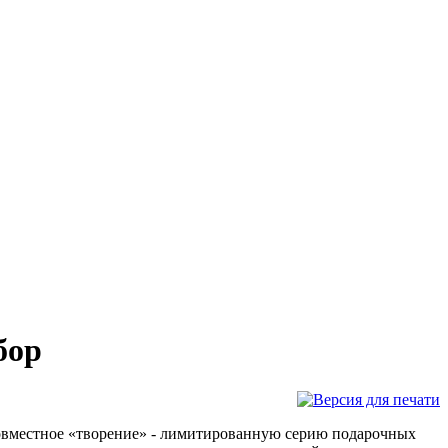
бор
овместное «творение» - лимитированную серию подарочных