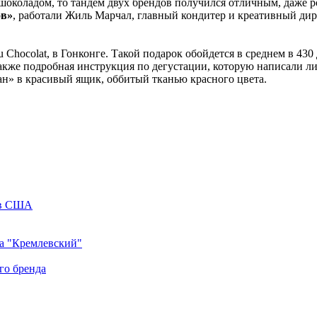
с шоколадом, то тандем двух брендов получился отличным, даже
ов»
, работали Жиль Марчал, главный кондитер и креативный дире
Chocolat, в Гонконге. Такой подарок обойдется в среднем в 430
также подробная инструкция по дегустации, которую написали 
ан» в красивый ящик, оббитый тканью красного цвета.
 в США
да "Кремлевский"
го бренда