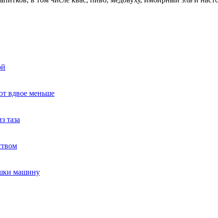
ой
ют вдвое меньше
з таза
ством
ушки машину