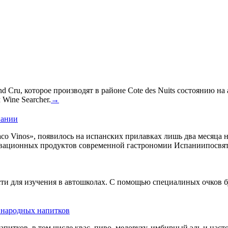
 Cru, которое производят в районе Cote des Nuits состоянию на
Wine Searcher.
→
пании
co Vinos», появилось на испанских прилавках лишь два месяца 
овационных продуктов современной гастрономии Испаниипосвят
сти для изучения в автошколах. С помощью специалиных очков б
ь народных напитков
апитков, в том числе квас, пиво, медовуху, имбирный эль и нас