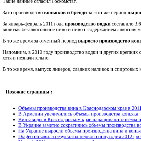
Такие данные огласил Госкомстат.
Зато производство
коньяков и бренди
за этот же период
выро
За январь-февраль 2011 года
производство водки
составило 3,6
включая безалкогольное пиво и пиво с содержанием алкоголя мен
В то же время за отчетный период
выросло производство кон
Напомним, в 2010 году производство водки и других крепких с
хотя и незначительно.
В то же время, выпуск ликеров, сладких наливок и спиртовых на
Похожие страницы :
Объемы производства вина в Краснодарском крае в 2011 
В Армении увеличились объемы производства коньяка
Винзаводы в Краснодарском крае наращивают объемы п
В Украине заметно сократились объемы производства в
На Украине выросли объемы производства вина и конья
Diageo объявила результаты первого полугодия 2012 фин