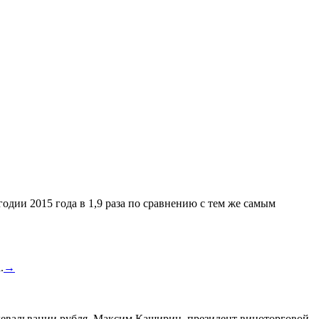
одии 2015 года в 1,9 раза по сравнению с тем же самым
.
→
а девальвации рубля. Максим Каширин, президент виноторговой