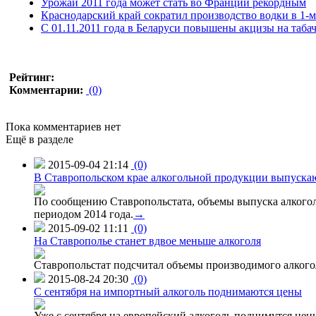
Урожай 2011 года может стать во Франции рекордным
Краснодарский край сократил производство водки в 1-м
С 01.11.2011 года в Беларуси повышены акцизы на таба
Рейтинг:
Комментарии:
(0)
Пока комментариев нет
Ещё в разделе
2015-09-04 21:14
(0)
В Ставропольском крае алкогольной продукции выпуска
По сообщению Ставропольстата, объемы выпуска алкоголь
периодом 2014 года.
→
2015-09-02 11:11
(0)
На Ставрополье станет вдвое меньше алкоголя
Ставропольстат подсчитал объемы производимого алкогол
2015-08-24 20:30
(0)
C сентября на импортный алкоголь поднимаются цены
Уже с сентября на европейский алкоголь поднимутся цен