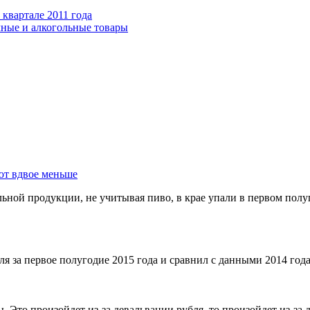
 квартале 2011 года
чные и алкогольные товары
ют вдвое меньше
ной продукции, не учитывая пиво, в крае упали в первом полуг
я за первое полугодие 2015 года и сравнил с данными 2014 года
ы. Это произойдет из-за девальвации рубля. то произойдет из-з