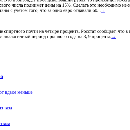
ервого числа поднимет цены на 15%. Сделать это необходимо из-з
ны с учетом того, что за одно евро отдавали 60...
→
спиртного почти на четыре процента. Росстат сообщает, что в
а аналогичный период прошлого года на 3, 9 процента.
→
ой
ют вдвое меньше
з таза
ством