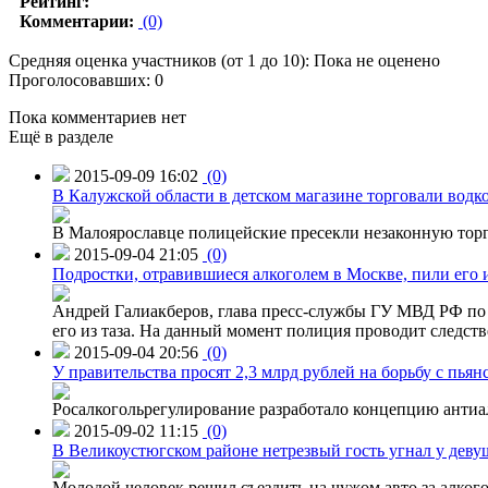
Рейтинг:
Комментарии:
(0)
Средняя оценка участников (от 1 до 10): Пока не оценено
Проголосовавших: 0
Пока комментариев нет
Ещё в разделе
2015-09-09 16:02
(0)
В Калужской области в детском магазине торговали водк
В Малоярославце полицейские пресекли незаконную торг
2015-09-04 21:05
(0)
Подростки, отравившиеся алкоголем в Москве, пили его и
Андрей Галиакберов, глава пресс-службы ГУ МВД РФ по 
его из таза. На данный момент полиция проводит следств
2015-09-04 20:56
(0)
У правительства просят 2,3 млрд рублей на борьбу с пьян
Росалкогольрегулирование разработало концепцию антиа
2015-09-02 11:15
(0)
В Великоустюгском районе нетрезвый гость угнал у дев
Молодой человек решил съездить на чужом авто за алко