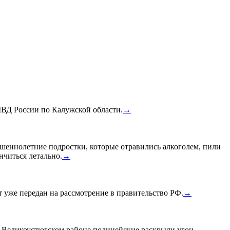
МВД России по Калужской области.
→
шеннолетние подростки, которые отравились алкоголем, пили
нчиться летально.
→
уже передан на рассмотрение в правительство РФ.
→
в Великоустюгском районе полицейские раскрыли угон