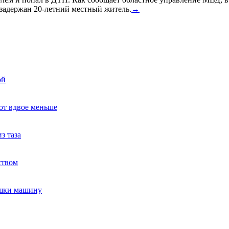
задержан 20-летний местный житель.
→
ой
ют вдвое меньше
з таза
ством
ушки машину