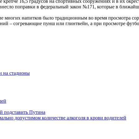
крепче 16,5 градусов на спортивных сооружениях и в их окрест
внесло поправки в федеральный закон №171, которые в ближайш
ие многих напитков было традиционным во время просмотра соре
аний – согревающие пунш или глинтвейн, а при просмотре футбо
и на стадионы
лей
ой подставить Путина
мально допустимом количестве алкоголя в крови водителей