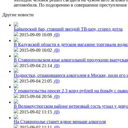
автомобиля. По подозрению в совершении преступления 
Другие новости
Байкерский бар, ставший звездой ТВ-шоу, сгорел дотла
2015-09-09 16:09
(0)
В Калужской области в детском магазине торговали водк
2015-09-09 16:02
(0)
В Ставропольском крае алкогольной продукции выпуска
2015-09-04 21:14
(0)
Подростки, отравившиеся алкоголем в Москве, пили его и
2015-09-04 21:05
(0)
У правительства просят 2,3 млрд рублей на борьбу с пьян
2015-09-04 20:56
(0)
В Великоустюгском районе нетрезвый гость угнал у дев
2015-09-02 11:15
(0)
На Ставрополье станет вдвое меньше алкоголя
2015-09-02 11:11
(0)