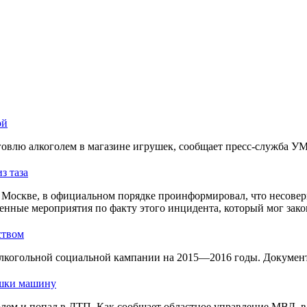
ой
овлю алкоголем в магазине игрушек, сообщает пресс-служба У
з таза
Москве, в официальном порядке проинформировал, что несовер
енные мероприятия по факту этого инцидента, который мог зако
ством
лкогольной социальной кампании на 2015—2016 годы. Документ 
ушки машину
голем и попал в ДТП. Как сообщает областное управление МВД, 