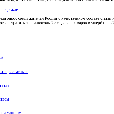
 на одежде
ела опрос среди жителей России о качественном составе статьи
готовы тратиться на алкоголь более дорогих марок в ущерб при
ой
ют вдвое меньше
з таза
ством
ушки машину