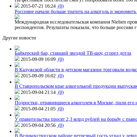
2015-07-21 16:24
(0)
Россияне начали больше тратить на алкоголь и экономить
Международная исследовательская компания Nielsen пров
респондентов. Результаты показали, что больше россиян 
Другие новости
Байкерский бар, ставший звездой ТВ-шоу, сгорел дотла
2015-09-09 16:09
(0)
В Калужской области в детском магазине торговали водк
2015-09-09 16:02
(0)
В Ставропольском крае алкогольной продукции выпуска
2015-09-04 21:14
(0)
Подростки, отравившиеся алкоголем в Москве, пили его и
2015-09-04 21:05
(0)
У правительства просят 2,3 млрд рублей на борьбу с пьян
2015-09-04 20:56
(0)
В Великоустюгском районе нетрезвый гость угнал у дев