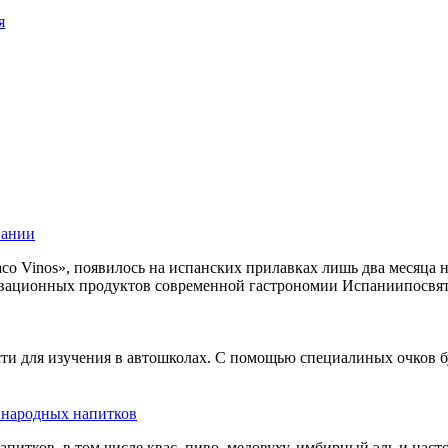
я
пании
co Vinos», появилось на испанских прилавках лишь два месяца 
овационных продуктов современной гастрономии Испаниипосвят
сти для изучения в автошколах. С помощью специалиных очков б
ь народных напитков
апитков, в том числе квас, пиво, медовуху, имбирный эль и нас