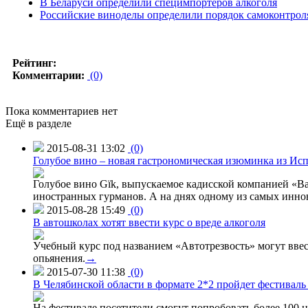
В Беларуси определили специмпортеров алкоголя
Российские виноделы определили порядок самоконтрол
Рейтинг:
Комментарии:
(0)
Пока комментариев нет
Ещё в разделе
2015-08-31 13:02
(0)
Голубое вино – новая гастрономическая изюминка из Ис
Голубое вино Gïk, выпускаемое кадисской компанией «Ba
иностранных гурманов. А на днях одному из самых инн
2015-08-28 15:49
(0)
В автошколах хотят ввести курс о вреде алкоголя
Учебный курс под названием «Автотрезвость» могут вве
опьянения.
→
2015-07-30 11:38
(0)
В Челябинской области в формате 2*2 пройдет фестивал
На фестивале посетители смогут попробовать более 100 н