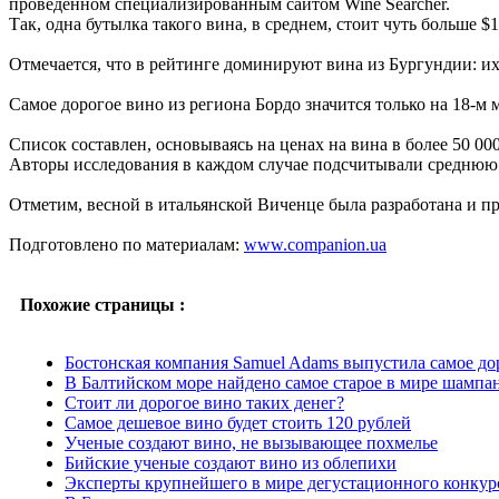
проведенном специализированным сайтом Wine Searcher.
Так, одна бутылка такого вина, в среднем, стоит чуть больше $1
Отмечается, что в рейтинге доминируют вина из Бургундии: их
Самое дорогое вино из региона Бордо значится только на 18-м м
Список составлен, основываясь на ценах на вина в более 50 00
Авторы исследования в каждом случае подсчитывали среднюю 
Отметим, весной в итальянской Виченце была разработана и пр
Подготовлено по материалам:
www.companion.ua
Похожие страницы :
Боcтонская компания Samuel Adams выпустила самое до
В Балтийском море найдено самое старое в мире шампа
Стоит ли дорогое вино таких денег?
Самое дешевое вино будет стоить 120 рублей
Ученые создают вино, не вызывающее похмелье
Бийские ученые создают вино из облепихи
Эксперты крупнейшего в мире дегустационного конкурса