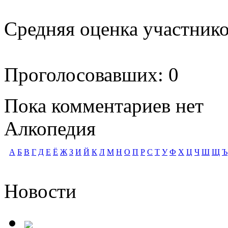
Средняя оценка участников
Проголосовавших: 0
Пока комментариев нет
Алкопедия
А
Б
В
Г
Д
Е
Ё
Ж
З
И
Й
К
Л
М
Н
О
П
Р
С
Т
У
Ф
Х
Ц
Ч
Ш
Щ
Ъ
Новости