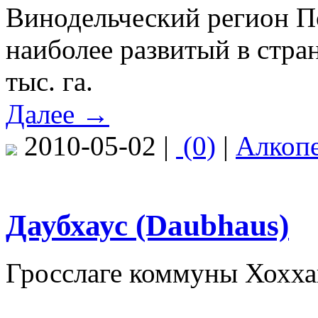
Винодельческий регион П
наиболее развитый в стра
тыс. га.
Далее →
2010-05-02 |
(0)
|
Алкоп
Даубхаус (Daubhaus)
Гросслаге коммуны Хоххай