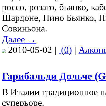
россо, розато, бьянко, ка
Шардоне, Пино Бьянко, П
Совиньона.
Далее →
2010-05-02 |
(0)
|
Алкоп
Гарибальди Дольче (Ga
В Италии традиционное н
суперьоре.