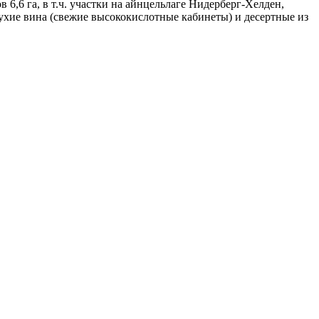
6,6 га, в т.ч. участки на айнцельлаге Нидерберг-Хелден,
сухие вина (свежие высококислотные кабинеты) и десертные из