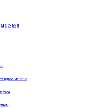
Ы
Ь
Э
Ю
Я
ой
ют вдвое меньше
з таза
ством