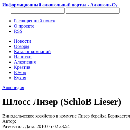
Информационный алкогольный портал - Алкоголь.Су
Расширенный поиск
О проекте
RSS
Новости
Обзоры
Каталог компаний
Напитки
Алкопедия
Креатив
Юмор
Кухня
Алкопедия
Шлосс Лизер (SchloΒ Lieser)
Винодельческое хозяйство в коммуне Лизер берайха Бернкастель
Автор:
Разместил: Дата: 2010-05-02 23:54