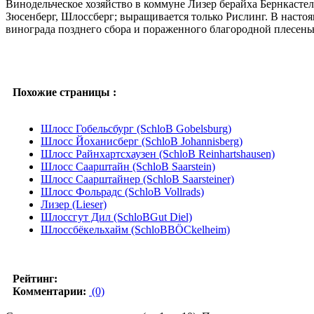
Винодельческое хозяйство в коммуне Лизер берайха Бернкастель
Зюсенберг, Шлоссберг; выращивается только Рислинг. В насто
винограда позднего сбора и пораженного благородной плесень
Похожие страницы :
Шлосс Гобельсбург (SchloΒ Gobelsburg)
Шлосс Йоханисберг (SchloΒ Johannisberg)
Шлосс Райнхартсхаузен (SchloΒ Reinhartshausen)
Шлосс Саарштайн (SchloΒ Saarstein)
Шлосс Саарштайнер (SchloΒ Saarsteiner)
Шлосс Фольрадс (SchloΒ Vollrads)
Лизер (Lieser)
Шлоссгут Дил (SchloΒGut Diel)
Шлоссбёкельхайм (SchloΒBÖCkelheim)
Рейтинг:
Комментарии:
(0)