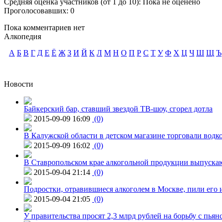
Средняя оценка участников (от 1 до 10): Пока не оценено
Проголосовавших: 0
Пока комментариев нет
Алкопедия
А
Б
В
Г
Д
Е
Ё
Ж
З
И
Й
К
Л
М
Н
О
П
Р
С
Т
У
Ф
Х
Ц
Ч
Ш
Щ
Ъ
Новости
Байкерский бар, ставший звездой ТВ-шоу, сгорел дотла
2015-09-09 16:09
(0)
В Калужской области в детском магазине торговали водк
2015-09-09 16:02
(0)
В Ставропольском крае алкогольной продукции выпуска
2015-09-04 21:14
(0)
Подростки, отравившиеся алкоголем в Москве, пили его и
2015-09-04 21:05
(0)
У правительства просят 2,3 млрд рублей на борьбу с пьян