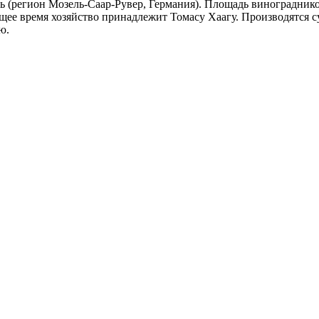
 (регион Мозель-Саар-Рувер, Германия). Площадь виноградников 
ящее время хозяйство принадлежит Томасу Хаагу. Производятся 
ю.