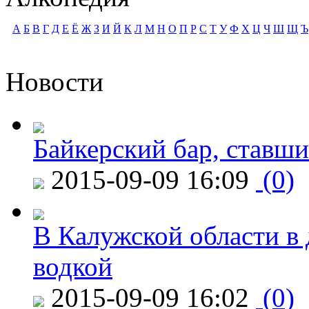
А
Б
В
Г
Д
Е
Ё
Ж
З
И
Й
К
Л
М
Н
О
П
Р
С
Т
У
Ф
Х
Ц
Ч
Ш
Щ
Ъ
Новости
Байкерский бар, ставши
2015-09-09 16:09
(0)
В Калужской области в 
водкой
2015-09-09 16:02
(0)