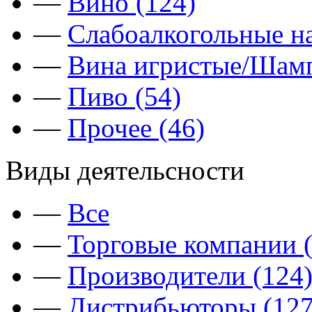
—
Вино (124)
—
Слабоалкогольные на
—
Вина игристые/Шамп
—
Пиво (54)
—
Прочее (46)
Виды деятельсности
—
Все
—
Торговые компании (
—
Производители (124
—
Дистрибьюторы (127