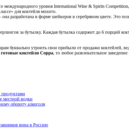
е международного уровня International Wine & Spirits Competitio
лассе» для коктейля мохито.
– она разработана в форме шейкеров в серебряном цвете. Это по
ерлингов за бутылку. Каждая бутылка содержит до 6 порций кок
барам буквально утроить свои прибыли от продажи коктейлей, ве
готовые коктейли Coppa
, то любое развлекательное заведение
и продуктами
е местной водки
ному обороту алкоголя
тавщиков вина в Россию