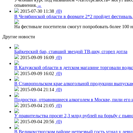
опьянения.
→
2015-07-30 11:38
(0)
В Челябинской области в формате 2*2 пройдет фестивал
На фестивале посетители смогут попробовать более 100 н
Другие новости
Байкерский бар, ставший звездой ТВ-шоу, сгорел дотла
2015-09-09 16:09
(0)
В Калужской области в детском магазине торговали водк
2015-09-09 16:02
(0)
В Ставропольском крае алкогольной продукции выпуска
2015-09-04 21:14
(0)
Подростки, отравившиеся алкоголем в Москве, пили его и
2015-09-04 21:05
(0)
У правительства просят 2,3 млрд рублей на борьбу с пьян
2015-09-04 20:56
(0)
В Великоустюгском районе нетрезвый гость угнал у дев