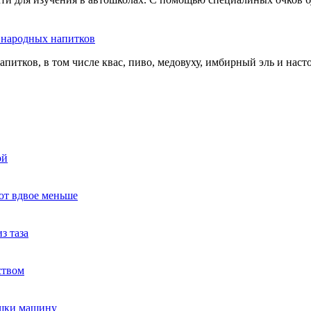
ь народных напитков
апитков, в том числе квас, пиво, медовуху, имбирный эль и нас
ой
ют вдвое меньше
з таза
ством
ушки машину