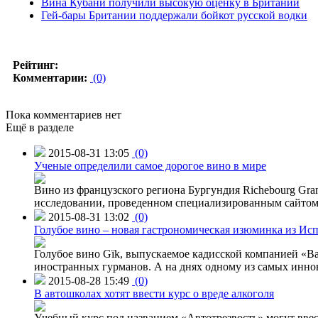
Вина Кубани получили высокую оценку в Британии
Гей-бары Британии поддержали бойкот русской водки
Рейтинг:
Комментарии:
(0)
Пока комментариев нет
Ещё в разделе
2015-08-31 13:05
(0)
Ученые определили самое дорогое вино в мире
Вино из французского региона Бургундия Richebourg Grand
исследовании, проведенном специализированным сайтом 
2015-08-31 13:02
(0)
Голубое вино – новая гастрономическая изюминка из Ис
Голубое вино Gïk, выпускаемое кадисской компанией «Ba
иностранных гурманов. А на днях одному из самых инн
2015-08-28 15:49
(0)
В автошколах хотят ввести курс о вреде алкоголя
Учебный курс под названием «Автотрезвость» могут вве