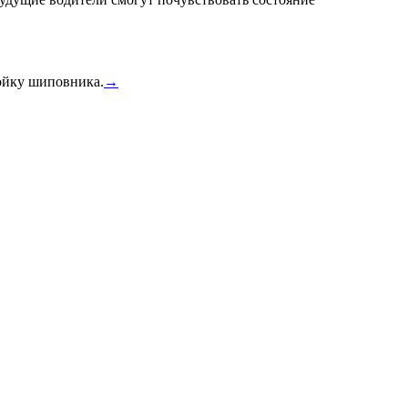
тойку шиповника.
→