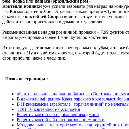
ром
,
водка
или
кашаса
(бразильский ром)
.
Коктейли-новинки
уже успели завоевать ряд наград на конкурс
чая Космополитен и Лонг-Айленд, а также премия «Лучший в к
О качестве
коктейлей Coppa
свидетельствует и сама упаковка 
действительно приготовлен в домашних условиях.
Рекомендованная цена для розничной продажи – 7,99 фунтов ст
Европы уже продано более 1 млн. бутылок коктейлей.
Этот продукт дает возможность ресторанам и клубам, а также 
стерлингов. Ну а с учетом скорости, с которой будут подаваться
свои прибыли, даже в часы пик.
Похожие страницы :
«Балтика» вышла на рынок Ближнего Востока с новым
В алкогольный рынок Красноярского края зальют больш
В Нижнекамске заработала "горячая линия" по нелегаль
ТОП-10 коктейлей на Хэллоуин
Рецепты коктейлей с добавлением джина
Рецепты коктейлей с использованием виски
Молдова вышла на второе место среди крупнейших пос