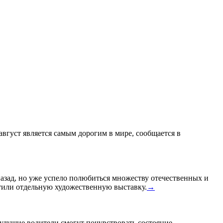
 август является самым дорогим в мире, сообщается в
назад, но уже успело полюбиться множеству отечественных и
или отдельную художественную выставку.
→
удущие водители смогут почувствовать состояние