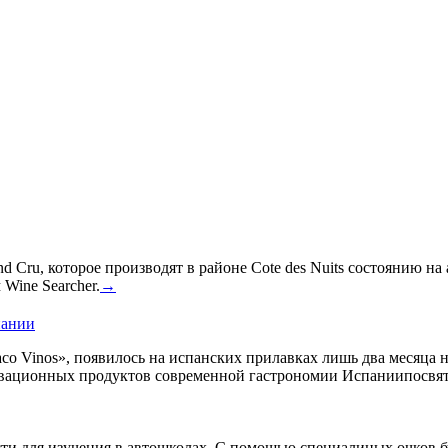
 Cru, которое производят в районе Cote des Nuits состоянию на
Wine Searcher.
→
пании
co Vinos», появилось на испанских прилавках лишь два месяца 
овационных продуктов современной гастрономии Испаниипосвят
сти для изучения в автошколах. С помощью специалиных очков б