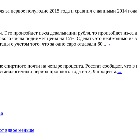
я за первое полугодие 2015 года и сравнил с данными 2014 года
ы. Это произойдет из-за девальвации рубля. то произойдет из-з
ервого числа поднимет цены на 15%. Сделать это необходимо из-з
ны с учетом того, что за одно евро отдавали 60...
→
спиртного почти на четыре процента. Росстат сообщает, что в
а аналогичный период прошлого года на 3, 9 процента.
→
ой
ют вдвое меньше