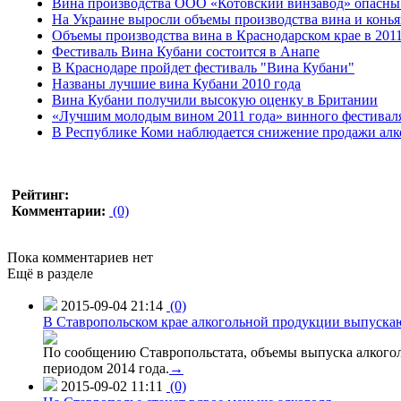
Вина производства ООО «Котовский винзавод» опасны 
На Украине выросли объемы производства вина и конья
Объемы производства вина в Краснодарском крае в 2011 
Фестиваль Вина Кубани состоится в Анапе
В Краснодаре пройдет фестиваль "Вина Кубани"
Названы лучшие вина Кубани 2010 года
Вина Кубани получили высокую оценку в Британии
«Лучшим молодым вином 2011 года» винного фестивал
В Республике Коми наблюдается снижение продажи алк
Рейтинг:
Комментарии:
(0)
Пока комментариев нет
Ещё в разделе
2015-09-04 21:14
(0)
В Ставропольском крае алкогольной продукции выпуска
По сообщению Ставропольстата, объемы выпуска алкоголь
периодом 2014 года.
→
2015-09-02 11:11
(0)