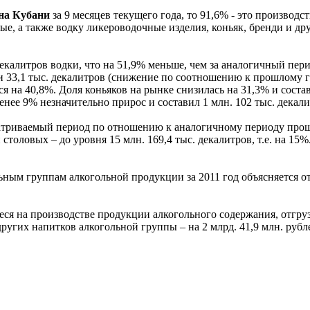
 на Кубани
за 9 месяцев текущего года, то 91,6% - это производ
ые, а также водку ликероводочные изделия, коньяк, бренди и др
декалитров водки, что на 51,9% меньше, чем за аналогичный пер
и 33,1 тыс. декалитров (снижение по соотношению к прошлому г
лся на 40,8%. Доля коньяков на рынке снизилась на 31,3% и сост
нее 9% незначительно прирос и составил 1 млн. 102 тыс. декали
атриваемый период по отношению к аналогичному периоду прошло
столовых – до уровня 15 млн. 169,4 тыс. декалитров, т.е. на 1
ьным группам алкогольной продукции за 2011 год объясняется 
еся на производстве продукции алкогольного содержания, отгруз
 других напитков алкогольной группы – на 2 млрд. 41,9 млн. рубл