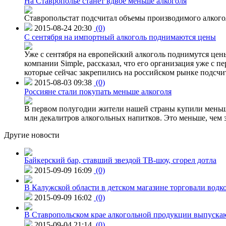
На Ставрополье станет вдвое меньше алкоголя
Ставропольстат подсчитал объемы производимого алкогол
2015-08-24 20:30
(0)
C сентября на импортный алкоголь поднимаются цены
Уже с сентября на европейский алкоголь поднимутся цен
компании Simple, рассказал, что его организация уже с п
которые сейчас закрепились на российском рынке подсчита
2015-08-03 09:38
(0)
Россияне стали покупать меньше алкоголя
В первом полугодии жители нашей страны купили меньше 
млн декалитров алкогольных напитков. Это меньше, чем з
Другие новости
Байкерский бар, ставший звездой ТВ-шоу, сгорел дотла
2015-09-09 16:09
(0)
В Калужской области в детском магазине торговали водк
2015-09-09 16:02
(0)
В Ставропольском крае алкогольной продукции выпуска
2015-09-04 21:14
(0)