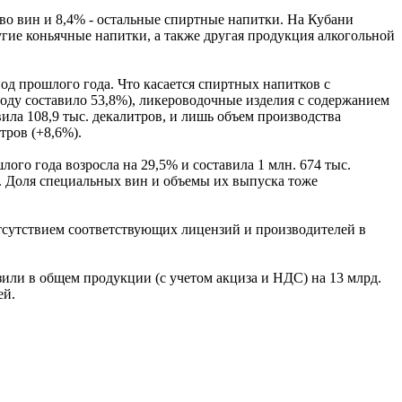
ство вин и 8,4% - остальные спиртные напитки. На Кубани
угие коньячные напитки, а также другая продукция алкогольной
иод прошлого года. Что касается спиртных напитков с
оду составило 53,8%), ликероводочные изделия с содержанием
авила 108,9 тыс. декалитров, и лишь объем производства
тров (+8,6%).
го года возросла на 29,5% и составила 1 млн. 674 тыс.
5%. Доля специальных вин и объемы их выпуска тоже
отсутствием соответствующих лицензий и производителей в
или в общем продукции (с учетом акциза и НДС) на 13 млрд.
ей.