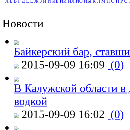
А
Б
В
Г
Д
Е
Ё
Ж
З
И
Й
ЙЕ
ЙИ
ЙЛ
ЙО
ЙЫ
К
Л
М
Н
О
П
Р
С
Новости
Байкерский бар, ставши
2015-09-09 16:09
(0)
В Калужской области в 
водкой
2015-09-09 16:02
(0)