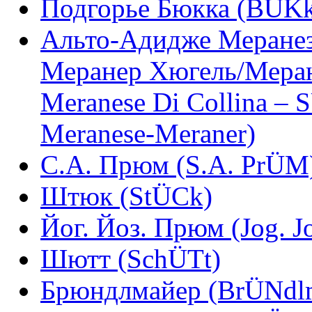
Подгорье Бюкка (BÜKk
Альто-Адидже Меранез
Меранер Хюгель/Меран
Meranese Di Collina – 
Meranese-Meraner)
С.А. Прюм (S.A. PrÜM
Штюк (StÜCk)
Йог. Йоз. Прюм (Jog. J
Шютт (SchÜTt)
Брюндлмайер (BrÜNdl