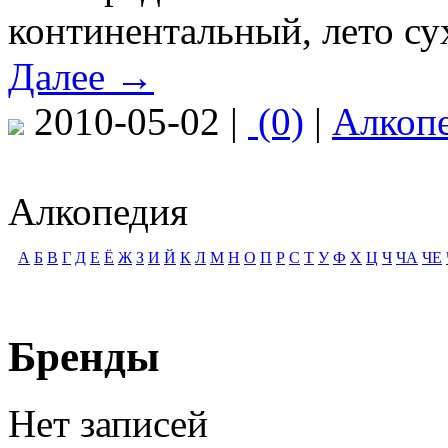
континентальный, лето су
Далее →
2010-05-02 |
(0)
|
Алкоп
Алкопедия
А
Б
В
Г
Д
Е
Ё
Ж
З
И
Й
К
Л
М
Н
О
П
Р
С
Т
У
Ф
Х
Ц
Ч
ЧА
ЧЕ
Бренды
Нет записей