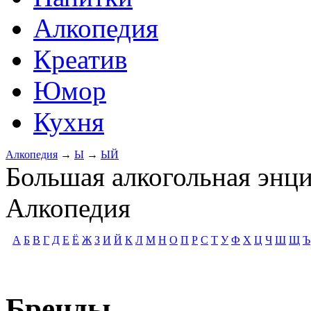
Алкопедия
Креатив
Юмор
Кухня
Алкопедия
→
Ы
→
ЫЙ
Большая алкогольная энц
Алкопедия
А
Б
В
Г
Д
Е
Ё
Ж
З
И
Й
К
Л
М
Н
О
П
Р
С
Т
У
Ф
Х
Ц
Ч
Ш
Щ
Ъ
Бренды