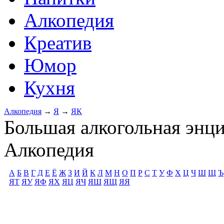
Алкопедия
Креатив
Юмор
Кухня
Алкопедия
→
Я
→
ЯК
Большая алкогольная энц
Алкопедия
А
Б
В
Г
Д
Е
Ё
Ж
З
И
Й
К
Л
М
Н
О
П
Р
С
Т
У
Ф
Х
Ц
Ч
Ш
Щ
Ъ
ЯТ
ЯУ
ЯФ
ЯХ
ЯЦ
ЯЧ
ЯШ
ЯЩ
ЯЯ