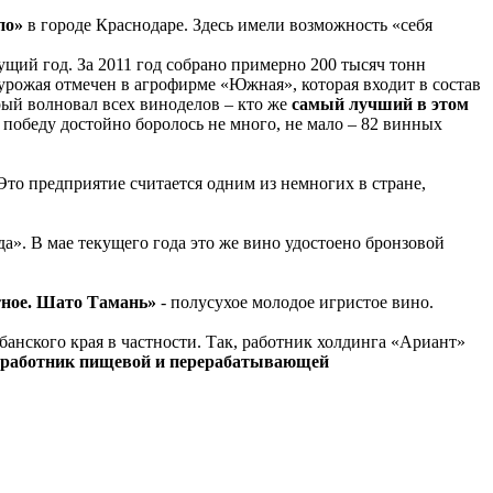
по»
в городе Краснодаре. Здесь имели возможность «себя
щий год. За 2011 год собрано примерно 200 тысяч тонн
урожая отмечен в агрофирме «Южная», которая входит в состав
рый волновал всех виноделов – кто же
самый лучший в этом
 победу достойно боролось не много, не мало – 82 винных
Это предприятие считается одним из немногих в стране,
а». В мае текущего года это же вино удостоено бронзовой
ное. Шато Тамань»
- полусухое молодое игристое вино.
банского края в частности. Так, работник холдинга «Ариант»
 работник пищевой и перерабатывающей