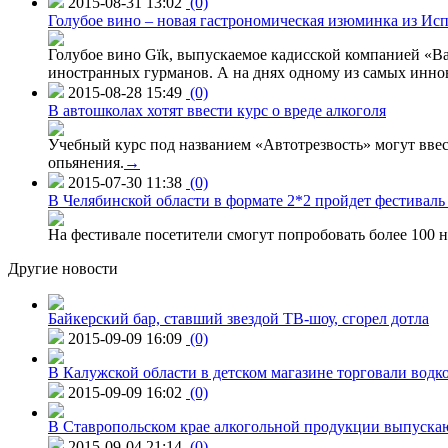
2015-08-31 13:02
(0)
Голубое вино – новая гастрономическая изюминка из Ис
Голубое вино Gïk, выпускаемое кадисской компанией «Ba
иностранных гурманов. А на днях одному из самых инн
2015-08-28 15:49
(0)
В автошколах хотят ввести курс о вреде алкоголя
Учебный курс под названием «Автотрезвость» могут вве
опьянения.
→
2015-07-30 11:38
(0)
В Челябинской области в формате 2*2 пройдет фестивал
На фестивале посетители смогут попробовать более 100 н
Другие новости
Байкерский бар, ставший звездой ТВ-шоу, сгорел дотла
2015-09-09 16:09
(0)
В Калужской области в детском магазине торговали водк
2015-09-09 16:02
(0)
В Ставропольском крае алкогольной продукции выпуска
2015-09-04 21:14
(0)