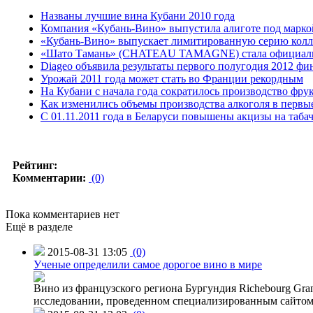
Названы лучшие вина Кубани 2010 года
Компания «Кубань-Вино» выпустила алиготе под марко
«Кубань-Вино» выпускает лимитированную серию колл
«Шато Тамань» (CHATEAU TAMAGNE) стала официальны
Diageo объявила результаты первого полугодия 2012 фин
Урожай 2011 года может стать во Франции рекордным
На Кубани с начала года сократилось производство фру
Как изменились объемы производства алкоголя в первы
С 01.11.2011 года в Беларуси повышены акцизы на таба
Рейтинг:
Комментарии:
(0)
Пока комментариев нет
Ещё в разделе
2015-08-31 13:05
(0)
Ученые определили самое дорогое вино в мире
Вино из французского региона Бургундия Richebourg Grand
исследовании, проведенном специализированным сайтом 