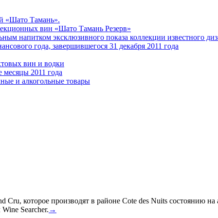
й «Шато Тамань».
екционных вин «Шато Тамань Резерв»
м напитком эксклюзивного показа коллекции известного диз
ансового года, завершившегося 31 декабря 2011 года
ктовых вин и водки
е месяцы 2011 года
чные и алкогольные товары
 Cru, которое производят в районе Cote des Nuits состоянию на
Wine Searcher.
→