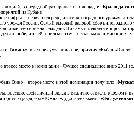
традицией, в очередной раз прошел на площадке
«Краснодарэкс
едприятий из Кубани.
е цифры, в первую очередь, итоги виноградного урожая за теку
ного урожая России. Самый высокий валовой сбор виноградного 
 было отмечено и вознаграждено. Но самый главный вопрос, кото
ределить победителей, причем сразу в нескольких номинациях. За
ато Тамань»
, красное сухое вино предприятия «Кубань-Вино». 
.
ло второе место в номинации «Лучшее специальное вино 2011 год
убань-Вино», второе место в этой номинации получило
«Мускат
ы, внесшие свой личный вклад в развитие отрасли в целом и ку
аторией агрофирмы «Южная», удостоена звания
«Заслуженный