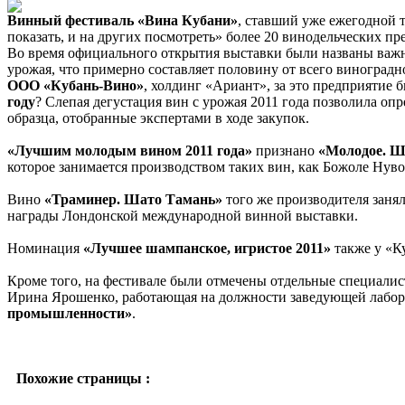
Винный фестиваль «Вина Кубани»
, ставший уже ежегодной 
показать, и на других посмотреть» более 20 винодельческих пр
Во время официального открытия выставки были названы важны
урожая, что примерно составляет половину от всего виноград
ООО «Кубань-Вино»
, холдинг «Ариант», за это предприятие
году
? Слепая дегустация вин с урожая 2011 года позволила оп
образца, отобранные экспертами в ходе закупок.
«Лучшим молодым вином 2011 года»
признано
«Молодое. Ш
которое занимается производством таких вин, как Божоле Нуво
Вино
«Траминер. Шато Тамань»
того же производителя заня
награды Лондонской международной винной выставки.
Номинация
«Лучшее шампанское, игристое 2011»
также у «К
Кроме того, на фестивале были отмечены отдельные специалист
Ирина Ярошенко, работающая на должности заведующей лабор
промышленности»
.
Похожие страницы :