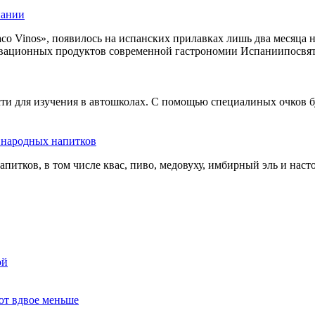
пании
co Vinos», появилось на испанских прилавках лишь два месяца 
овационных продуктов современной гастрономии Испаниипосвят
сти для изучения в автошколах. С помощью специалиных очков б
ь народных напитков
апитков, в том числе квас, пиво, медовуху, имбирный эль и нас
ой
ют вдвое меньше