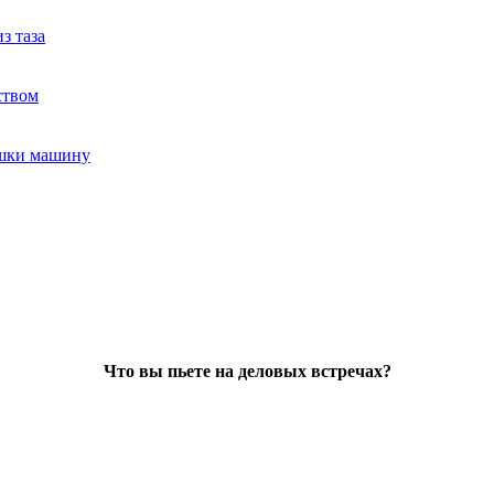
з таза
ством
ушки машину
Что вы пьете на деловых встречах?