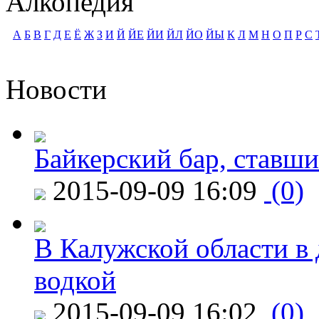
Алкопедия
А
Б
В
Г
Д
Е
Ё
Ж
З
И
Й
ЙЕ
ЙИ
ЙЛ
ЙО
ЙЫ
К
Л
М
Н
О
П
Р
С
Новости
Байкерский бар, ставши
2015-09-09 16:09
(0)
В Калужской области в 
водкой
2015-09-09 16:02
(0)