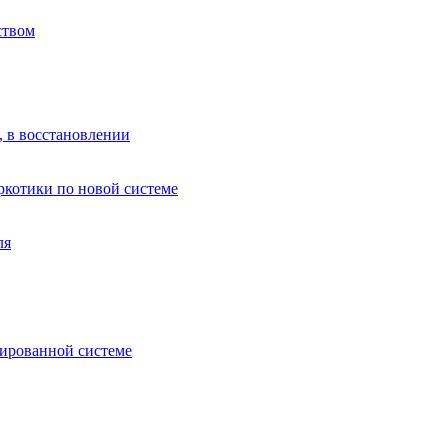
ством
, в восстановлении
аркотики по новой системе
ля
зированной системе