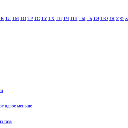
ТК
ТЛ
ТМ
ТО
ТР
ТС
ТУ
ТХ
ТЦ
ТЧ
ТШ
ТЫ
ТЬ
ТЭ
ТЮ
ТЯ
У
Ф
ой
ют вдвое меньше
з таза