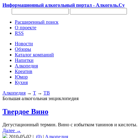
Информационный алкогольный портал - Алкоголь.Су
Расширенный поиск
О проекте
RSS
Новости
Обзоры
Каталог компаний
Напитки
Алкопедия
Креатив
Юмор
Кухня
Алкопедия
→
Т
→
ТВ
Большая алкогольная энциклопедия
Твердое Вино
Дегустационный термин. Вино с избытком танинов и кислоты. 
Далее →
2010-05-02 |
(0)
|
Алкопедия