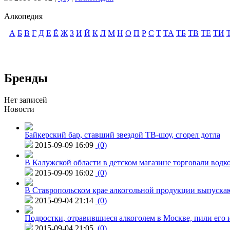
Алкопедия
А
Б
В
Г
Д
Е
Ё
Ж
З
И
Й
К
Л
М
Н
О
П
Р
С
Т
ТА
ТБ
ТВ
ТЕ
ТИ
Бренды
Нет записей
Новости
Байкерский бар, ставший звездой ТВ-шоу, сгорел дотла
2015-09-09 16:09
(0)
В Калужской области в детском магазине торговали водк
2015-09-09 16:02
(0)
В Ставропольском крае алкогольной продукции выпуска
2015-09-04 21:14
(0)
Подростки, отравившиеся алкоголем в Москве, пили его и
2015-09-04 21:05
(0)