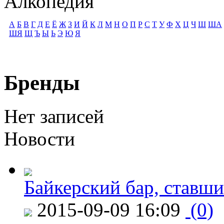
Алкопедия
А
Б
В
Г
Д
Е
Ё
Ж
З
И
Й
К
Л
М
Н
О
П
Р
С
Т
У
Ф
Х
Ц
Ч
Ш
ША
ШЯ
Щ
Ъ
Ы
Ь
Э
Ю
Я
Бренды
Нет записей
Новости
Байкерский бар, ставши
2015-09-09 16:09
(0)