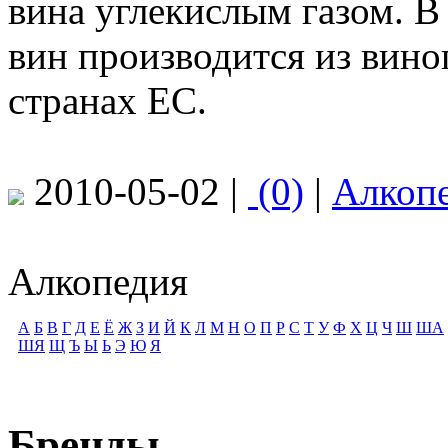
вина углекислым газом. 
вин производится из вино
странах ЕС.
2010-05-02 |
(0)
|
Алкоп
Алкопедия
А
Б
В
Г
Д
Е
Ё
Ж
З
И
Й
К
Л
М
Н
О
П
Р
С
Т
У
Ф
Х
Ц
Ч
Ш
ША
ШЯ
Щ
Ъ
Ы
Ь
Э
Ю
Я
Бренды