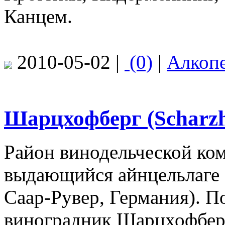
Канцем.
2010-05-02 |
(0)
|
Алкоп
Шарцхофберг (Scharzh
Район винодельческой ко
выдающийся айнцельлаге 
Саар-Рувер, Германия). П
виноградник Шарцхофберг