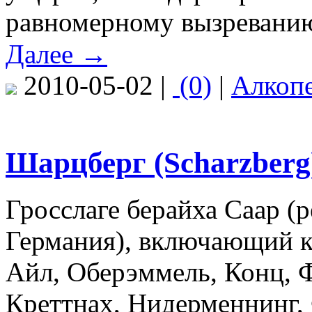
равномерному вызревани
Далее →
2010-05-02 |
(0)
|
Алкоп
Шарцберг (Scharzberg
Гросслаге берайха Саар (
Германия), включающий к
Айл, Оберэммель, Конц, 
Креттнах, Нидерменнинг, 