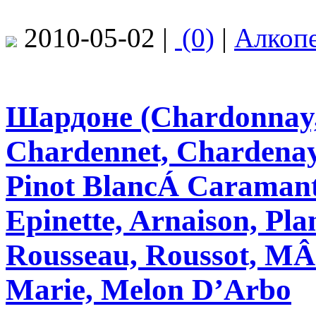
2010-05-02 |
(0)
|
Алкоп
Шардоне (Chardonnay,
Chardennet, Chardenay
Pinоt BlancÁ Caramant
Epinette, Arnaison, Pla
Rousseau, Roussot, MÂC
Marie, Melon D’Arbo