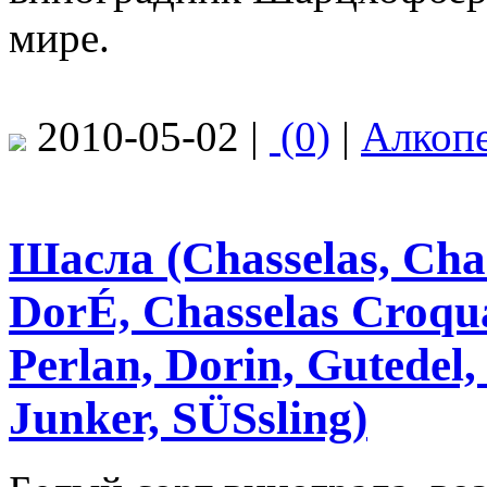
мире.
2010-05-02 |
(0)
|
Алкоп
Шасла (Chasselas, Chas
DorÉ, Chasselas Croquan
Perlan, Dorin, Gutedel,
Junker, SÜSsling)