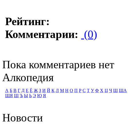
Рейтинг:
Комментарии:
(0)
Пока комментариев нет
Алкопедия
А
Б
В
Г
Д
Е
Ё
Ж
З
И
Й
К
Л
М
Н
О
П
Р
С
Т
У
Ф
Х
Ц
Ч
Ш
ША
ШЯ
Щ
Ъ
Ы
Ь
Э
Ю
Я
Новости