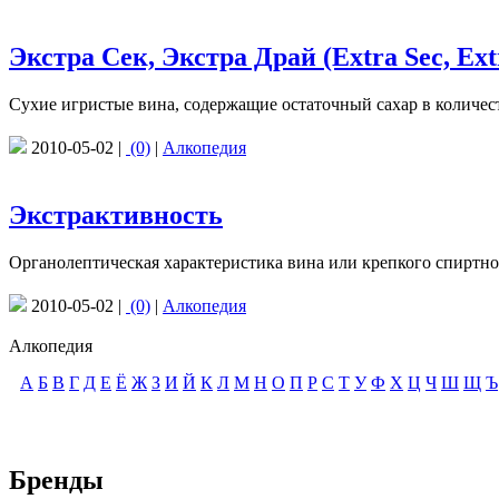
Экстра Сек, Экстра Драй (Extra Sec, Ext
Сухие игристые вина, содержащие остаточный сахар в количеств
2010-05-02 |
(0)
|
Алкопедия
Экстрактивность
Органолептическая характеристика вина или крепкого спиртног
2010-05-02 |
(0)
|
Алкопедия
Алкопедия
А
Б
В
Г
Д
Е
Ё
Ж
З
И
Й
К
Л
М
Н
О
П
Р
С
Т
У
Ф
Х
Ц
Ч
Ш
Щ
Ъ
Бренды