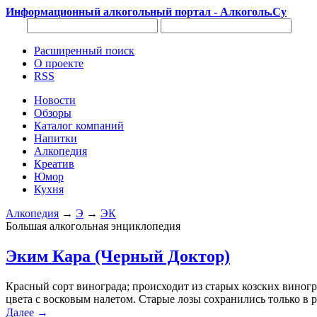
Информационный алкогольный портал - Алкоголь.Су
Расширенный поиск
О проекте
RSS
Новости
Обзоры
Каталог компаний
Напитки
Алкопедия
Креатив
Юмор
Кухня
Алкопедия
→
Э
→
ЭК
Большая алкогольная энциклопедия
Эким Кара (Черный Доктор)
Красный сорт винограда; происходит из старых козских виног
цвета с восковым налетом. Старые лозы сохранились только в
Далее →