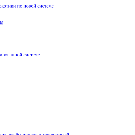
аркотики по новой системе
ля
зированной системе
ина, чтобы привлечь покупателей