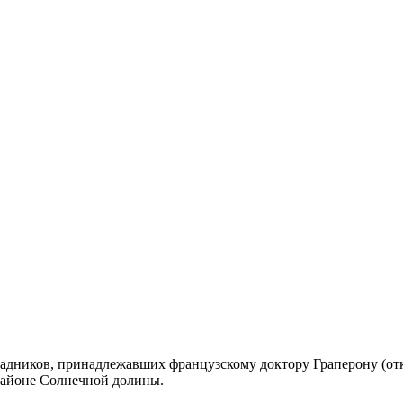
радников, принадлежавших французскому доктору Граперону (отк
 районе Солнечной долины.