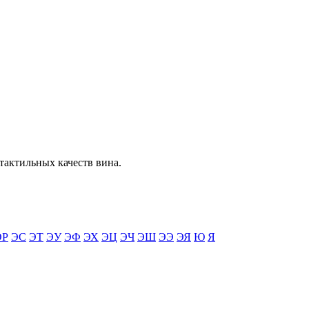
тактильных качеств вина.
ЭР
ЭС
ЭТ
ЭУ
ЭФ
ЭХ
ЭЦ
ЭЧ
ЭШ
ЭЭ
ЭЯ
Ю
Я