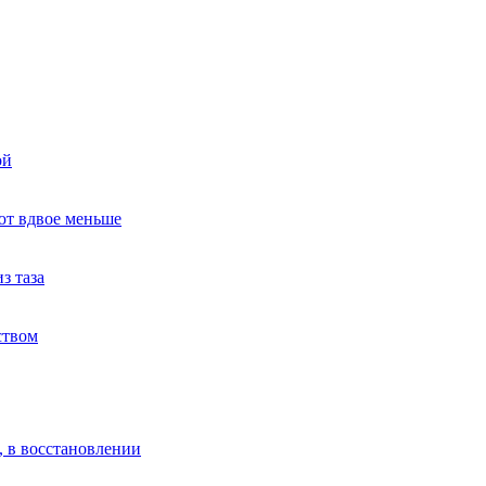
ой
ют вдвое меньше
з таза
ством
, в восстановлении