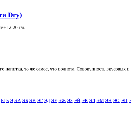
ra Dry)
е 12-20 г/л.
о напитка, то же самое, что полнота. Совокупность вкусовых и 
Ы
Ь
Э
ЭА
ЭБ
ЭВ
ЭГ
ЭД
ЭЕ
ЭЖ
ЭЗ
ЭЙ
ЭК
ЭЛ
ЭМ
ЭН
ЭО
ЭП