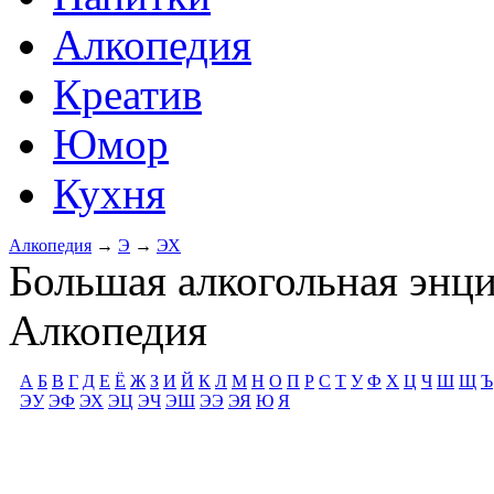
Алкопедия
Креатив
Юмор
Кухня
Алкопедия
→
Э
→
ЭХ
Большая алкогольная энц
Алкопедия
А
Б
В
Г
Д
Е
Ё
Ж
З
И
Й
К
Л
М
Н
О
П
Р
С
Т
У
Ф
Х
Ц
Ч
Ш
Щ
Ъ
ЭУ
ЭФ
ЭХ
ЭЦ
ЭЧ
ЭШ
ЭЭ
ЭЯ
Ю
Я