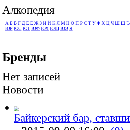
Алкопедия
А
Б
В
Г
Д
Е
Ё
Ж
З
И
Й
К
Л
М
Н
О
П
Р
С
Т
У
Ф
Х
Ц
Ч
Ш
Щ
Ъ
ЮР
ЮС
ЮТ
ЮФ
ЮХ
ЮШ
ЮЭ
Я
Бренды
Нет записей
Новости
Байкерский бар, ставши