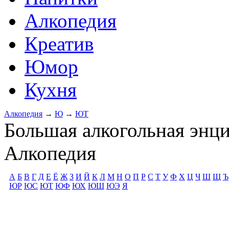
Алкопедия
Креатив
Юмор
Кухня
Алкопедия
→
Ю
→
ЮТ
Большая алкогольная энц
Алкопедия
А
Б
В
Г
Д
Е
Ё
Ж
З
И
Й
К
Л
М
Н
О
П
Р
С
Т
У
Ф
Х
Ц
Ч
Ш
Щ
Ъ
ЮР
ЮС
ЮТ
ЮФ
ЮХ
ЮШ
ЮЭ
Я