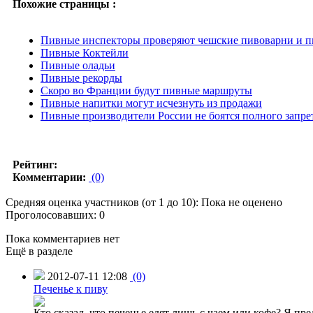
Похожие страницы :
Пивные инспекторы проверяют чешские пивоварни и 
Пивные Коктейли
Пивные оладьи
Пивные рекорды
Скоро во Франции будут пивные маршруты
Пивные напитки могут исчезнуть из продажи
Пивные производители России не боятся полного запре
Рейтинг:
Комментарии:
(0)
Средняя оценка участников (от 1 до 10): Пока не оценено
Проголосовавших: 0
Пока комментариев нет
Ещё в разделе
2012-07-11 12:08
(0)
Печенье к пиву
Кто сказал, что печенье едят лишь с чаем или кофе? Я п