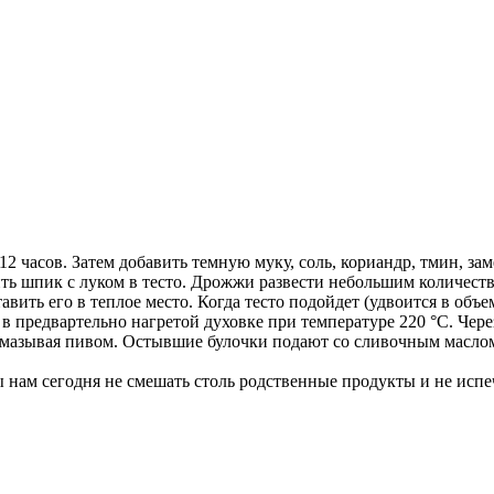
-12 часов. Затем добавить темную муку, соль, кориандр, тмин, за
ь шпик с луком в тесто. Дрожжи развести небольшим количество
авить его в теплое место. Когда тесто подойдет (удвоится в объе
 предвартельно нагретой духовке при температуре 220 °С. Через
смазывая пивом. Остывшие булочки подают со сливочным маслом
бы нам сегодня не смешать столь родственные продукты и не ис