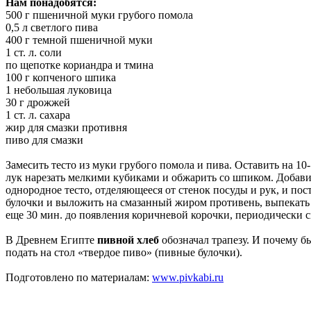
Нам понадобятся:
500 г пшеничной муки грубого помола
0,5 л светлого пива
400 г темной пшеничной муки
1 ст. л. соли
по щепотке кориандра и тмина
100 г копченого шпика
1 небольшая луковица
30 г дрожжей
1 ст. л. сахара
жир для смазки противня
пиво для смазки
Замесить тесто из муки грубого помола и пива. Оставить на 10
лук нарезать мелкими кубиками и обжарить со шпиком. Добавит
однородное тесто, отделяющееся от стенок посуды и рук, и пост
булочки и выложить на смазанный жиром противень, выпекать в
еще 30 мин. до появления коричневой корочки, периодически 
В Древнем Египте
пивной хлеб
обозначал трапезу. И почему 
подать на стол «твердое пиво» (пивные булочки).
Подготовлено по материалам:
www.pivkabi.ru