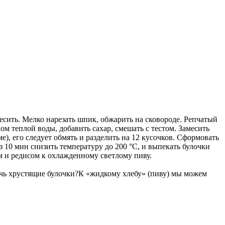
месить. Мелко нарезать шпик, обжарить на сковороде. Репчатый
м теплой воды, добавить сахар, смешать с тестом. Замесить
ме), его следует обмять и разделить на 12 кусочков. Сформовать
 10 мин снизить температуру до 200 °С, и выпекать булочки
 и редисом к охлажденному светлому пиву.
печь хрустящие булочки?К «жидкому хлебу» (пиву) мы можем