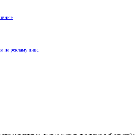
пивные
та на рекламу пива
редлагаю приготовить печенье, которое станет отличной закуской